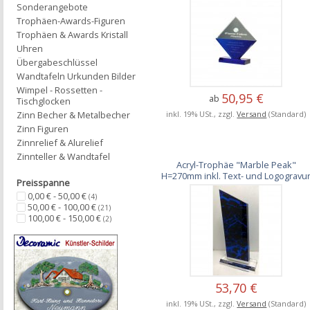
Sonderangebote
Trophäen-Awards-Figuren
Trophäen & Awards Kristall
Uhren
Übergabeschlüssel
Wandtafeln Urkunden Bilder
Wimpel - Rossetten -
50,95 €
ab
Tischglocken
inkl. 19% USt., zzgl.
Versand
(Standard)
Zinn Becher & Metalbecher
Zinn Figuren
Zinnrelief & Alurelief
Zinnteller & Wandtafel
Acryl-Trophäe "Marble Peak"
H=270mm inkl. Text- und Logogravu
Preisspanne
0,00 € - 50,00 €
(4)
50,00 € - 100,00 €
(21)
100,00 € - 150,00 €
(2)
53,70 €
inkl. 19% USt., zzgl.
Versand
(Standard)