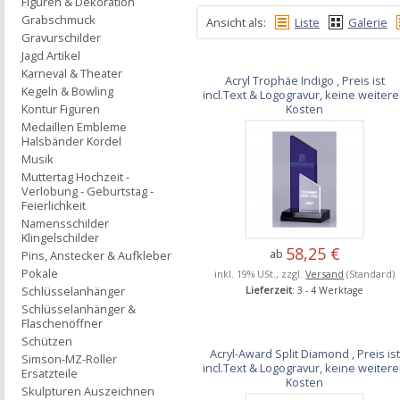
Figuren & Dekoration
Grabschmuck
Ansicht als:
Liste
Galerie
Gravurschilder
Jagd Artikel
Karneval & Theater
Acryl Trophäe Indigo , Preis ist
Kegeln & Bowling
incl.Text & Logogravur, keine weiter
Kosten
Kontur Figuren
Medaillen Embleme
Halsbänder Kordel
Musik
Muttertag Hochzeit -
Verlobung - Geburtstag -
Feierlichkeit
Namensschilder
Klingelschilder
58,25 €
ab
Pins, Anstecker & Aufkleber
Pokale
inkl. 19% USt., zzgl.
Versand
(Standard)
Schlüsselanhänger
Lieferzeit
: 3 - 4 Werktage
Schlüsselanhänger &
Flaschenöffner
Schützen
Acryl-Award Split Diamond , Preis ist
Simson-MZ-Roller
incl.Text & Logogravur, keine weiter
Ersatzteile
Kosten
Skulpturen Auszeichnen