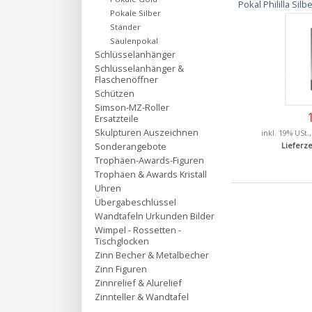
Pokal Phililla S
Pokale Silber
Ständer
Säulenpokal
Schlüsselanhänger
Schlüsselanhänger &
Flaschenöffner
Schützen
Simson-MZ-Roller
Ersatzteile
Skulpturen Auszeichnen
inkl. 19% USt.
Sonderangebote
Lieferze
Trophäen-Awards-Figuren
Trophäen & Awards Kristall
Uhren
Übergabeschlüssel
Wandtafeln Urkunden Bilder
Wimpel - Rossetten -
Tischglocken
Zinn Becher & Metalbecher
Zinn Figuren
Zinnrelief & Alurelief
Zinnteller & Wandtafel