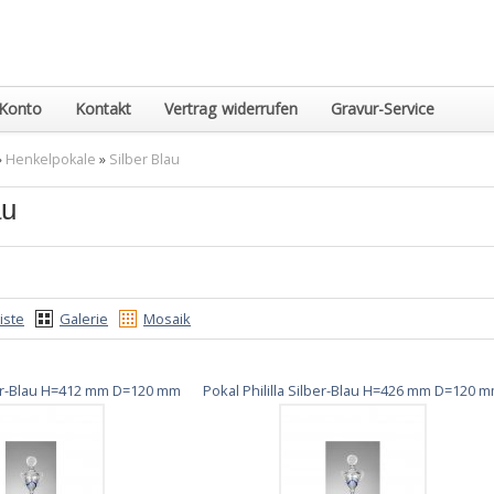
Konto
Kontakt
Vertrag widerrufen
Gravur-Service
»
Henkelpokale
»
Silber Blau
au
iste
Galerie
Mosaik
lber-Blau H=412 mm D=120 mm
Pokal Phililla Silber-Blau H=426 mm D=120 