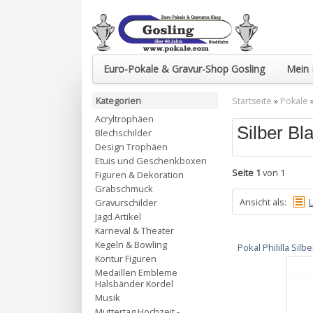
Euro-Pokale & Gravur-Shop Gosling
Mein 
Kategorien
Startseite
»
Pokale
Acryltrophäen
Silber Bl
Blechschilder
Design Trophäen
Etuis und Geschenkboxen
Seite 1
von 1
Figuren & Dekoration
Grabschmuck
Ansicht als:
L
Gravurschilder
Jagd Artikel
Karneval & Theater
Kegeln & Bowling
Pokal Phililla Si
Kontur Figuren
Medaillen Embleme
Halsbänder Kordel
Musik
Muttertag Hochzeit -