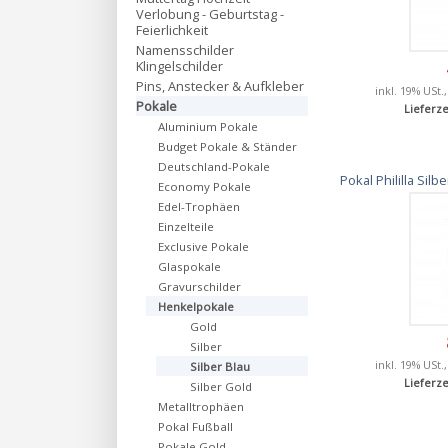
Verlobung - Geburtstag -
Feierlichkeit
Namensschilder
Klingelschilder
Pins, Anstecker & Aufkleber
inkl. 19% USt.
Pokale
Lieferze
Aluminium Pokale
Budget Pokale & Ständer
Deutschland-Pokale
Pokal Phililla Si
Economy Pokale
Edel-Trophäen
Einzelteile
Exclusive Pokale
Glaspokale
Gravurschilder
Henkelpokale
Gold
Silber
inkl. 19% USt.
Silber Blau
Lieferze
Silber Gold
Metalltrophäen
Pokal Fußball
Pokale Gold