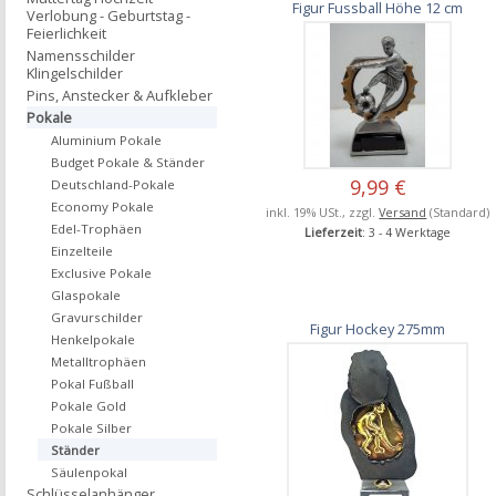
Figur Fussball Höhe 12 cm
Verlobung - Geburtstag -
Feierlichkeit
Namensschilder
Klingelschilder
Pins, Anstecker & Aufkleber
Pokale
Aluminium Pokale
Budget Pokale & Ständer
9,99 €
Deutschland-Pokale
Economy Pokale
inkl. 19% USt., zzgl.
Versand
(Standard)
Edel-Trophäen
Lieferzeit
: 3 - 4 Werktage
Einzelteile
Exclusive Pokale
Glaspokale
Gravurschilder
Figur Hockey 275mm
Henkelpokale
Metalltrophäen
Pokal Fußball
Pokale Gold
Pokale Silber
Ständer
Säulenpokal
Schlüsselanhänger