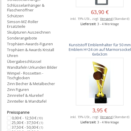
Schlüsselanhänger &
Flaschenöffner
63,90 €
Schützen
inkl. 19% USt., zzgl.
Versand
(Standard)
Simson-MZ-Roller
Lieferzeit
: 3 - 4 Werktage
Ersatzteile
Skulpturen Auszeichnen
Sonderangebote
Trophäen-Awards-Figuren
Kunststoff Emblemhalter für 50 mm
Emblem H=24 cm auf Marmorsockel
Trophäen & Awards Kristall
6x6x3cm
Uhren
Übergabeschlüssel
Wandtafeln Urkunden Bilder
Wimpel - Rossetten -
Tischglocken
Zinn Becher & Metalbecher
Zinn Figuren
Zinnrelief & Alurelief
Zinnteller & Wandtafel
3,95 €
Preisspanne
inkl. 19% USt., zzgl.
Versand
(Standard)
0,00 € - 12,50 €
(10)
25,00 € - 37,50 €
Lieferzeit
: 3 - 4 Werktage
(1)
37,50 € - 50,00 €
(1)