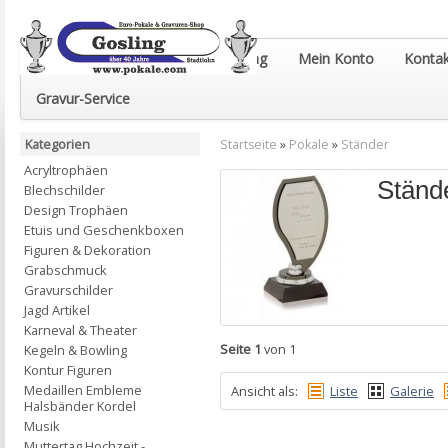
Euro-Pokale & Gravur-Shop Gosling
Mein Konto
Kontak
Gravur-Service
Kategorien
Startseite
»
Pokale
»
Ständer
Acryltrophäen
Ständ
Blechschilder
Design Trophäen
Etuis und Geschenkboxen
Figuren & Dekoration
Grabschmuck
Gravurschilder
Jagd Artikel
Karneval & Theater
Seite 1
von 1
Kegeln & Bowling
Kontur Figuren
Medaillen Embleme
Ansicht als:
Liste
Galerie
Halsbänder Kordel
Musik
Muttertag Hochzeit -