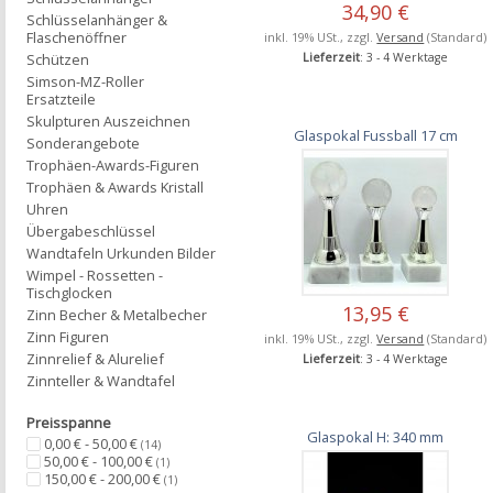
34,90 €
Schlüsselanhänger &
Flaschenöffner
inkl. 19% USt., zzgl.
Versand
(Standard)
Schützen
Lieferzeit
: 3 - 4 Werktage
Simson-MZ-Roller
Ersatzteile
Skulpturen Auszeichnen
Glaspokal Fussball 17 cm
Sonderangebote
Trophäen-Awards-Figuren
Trophäen & Awards Kristall
Uhren
Übergabeschlüssel
Wandtafeln Urkunden Bilder
Wimpel - Rossetten -
Tischglocken
13,95 €
Zinn Becher & Metalbecher
Zinn Figuren
inkl. 19% USt., zzgl.
Versand
(Standard)
Zinnrelief & Alurelief
Lieferzeit
: 3 - 4 Werktage
Zinnteller & Wandtafel
Preisspanne
Glaspokal H: 340 mm
0,00 € - 50,00 €
(14)
50,00 € - 100,00 €
(1)
150,00 € - 200,00 €
(1)