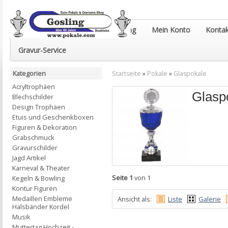
Euro-Pokale & Gravur-Shop Gosling
Mein Konto
Kontak
Gravur-Service
Kategorien
Startseite
»
Pokale
»
Glaspokale
Acryltrophäen
Glasp
Blechschilder
Design Trophäen
Etuis und Geschenkboxen
Figuren & Dekoration
Grabschmuck
Gravurschilder
Jagd Artikel
Karneval & Theater
Seite 1
von 1
Kegeln & Bowling
Kontur Figuren
Medaillen Embleme
Ansicht als:
Liste
Galerie
Halsbänder Kordel
Musik
Muttertag Hochzeit -