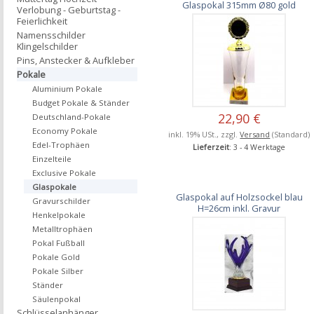
Glaspokal 315mm Ø80 gold
Verlobung - Geburtstag -
Feierlichkeit
Namensschilder
Klingelschilder
Pins, Anstecker & Aufkleber
Pokale
Aluminium Pokale
Budget Pokale & Ständer
22,90 €
Deutschland-Pokale
Economy Pokale
inkl. 19% USt., zzgl.
Versand
(Standard)
Edel-Trophäen
Lieferzeit
: 3 - 4 Werktage
Einzelteile
Exclusive Pokale
Glaspokale
Glaspokal auf Holzsockel blau
Gravurschilder
H=26cm inkl. Gravur
Henkelpokale
Metalltrophäen
Pokal Fußball
Pokale Gold
Pokale Silber
Ständer
Säulenpokal
Schlüsselanhänger