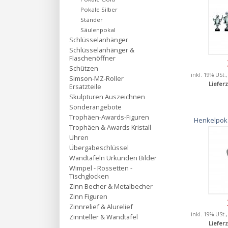
Pokale Silber
Ständer
Säulenpokal
Schlüsselanhänger
Schlüsselanhänger &
Flaschenöffner
Schützen
inkl. 19% USt.
Simson-MZ-Roller
Lieferz
Ersatzteile
Skulpturen Auszeichnen
Sonderangebote
Trophäen-Awards-Figuren
Henkelpoka
Trophäen & Awards Kristall
Uhren
Übergabeschlüssel
Wandtafeln Urkunden Bilder
Wimpel - Rossetten -
Tischglocken
Zinn Becher & Metalbecher
Zinn Figuren
Zinnrelief & Alurelief
inkl. 19% USt.
Zinnteller & Wandtafel
Lieferz