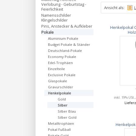
Verlobung - Geburtstag -
Ansicht als:
L
Feierlichkeit
Namensschilder
Klingelschilder
Pins, Anstecker & Aufkleber
Henkelpokal 
Holz
Pokale
Aluminium Pokale
Budget Pokale & Ständer
Deutschland-Pokale
Economy Pokale
Edel-Trophäen
Einzelteile
Exclusive Pokale
Glaspokale
Gravurschilder
Henkelpokale
inkl. 19% USt.
Gold
Lieferz
Silber
Silber Blau
Silber Gold
Metalltrophäen
Henkelpoka
Pokal Fußball
Pokale Gold