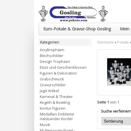
Euro-Pokale & Gravur-Shop Gosling
Mein 
Kategorien
Startseite
»
Pokale
Acryltrophäen
Blechschilder
Design Trophäen
Etuis und Geschenkboxen
Figuren & Dekoration
Grabschmuck
Gravurschilder
Jagd Artikel
Karneval & Theater
Seite 1
von 1
Kegeln & Bowling
Kontur Figuren
Suche verfeiner
Medaillen Embleme
Halsbänder Kordel
Musik
Muttertag Hochzeit -