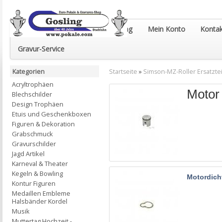
Euro-Pokale & Gravur-Shop Gosling
Mein Konto
Kontak
Gravur-Service
Kategorien
Startseite
»
Simson-MZ-Roller Ersatztei
Acryltrophäen
Motor
Blechschilder
Design Trophäen
Etuis und Geschenkboxen
Figuren & Dekoration
Grabschmuck
Gravurschilder
Jagd Artikel
Karneval & Theater
Kegeln & Bowling
Motordic
Kontur Figuren
Medaillen Embleme
Halsbänder Kordel
Musik
Muttertag Hochzeit -