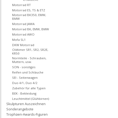
Motorrad RT
Motorrad ES, TS & ETZ
Motorrad BK350, EMW,
BMW
Motorrad JAWA
Motorrad BK, EMW, BMW
Motorrad AWO
Mofa SL1
DKW Motorrad
Oldtimer SR1, SR2, SR2E,
KR50
Normteile - Schrauben,
Muttern, usw.
SON - sonstiges
Reifen und Schläuche
SEI - Seitenwagen
Duo 4/1, Duo 4/2
Zubehör für alle Typen
BEK - Bekleidung
Leuchtmittel (Glühbirnen)
Skulpturen Auszeichnen
Sonderangebote
Trophäen-Awards-Figuren