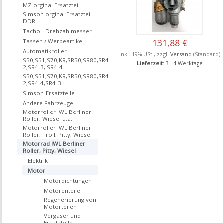
MZ-orginal Ersatzteil
Simson orginal Ersatzteil
DDR
Tacho - Drehzahlmesser
131,88 €
Tassen / Werbeartikel
Automatikroller
inkl. 19% USt., zzgl.
Versand
(Standard)
S50,S51,S70,KR,SR50,SR80,SR4-
Lieferzeit
: 3 - 4 Werktage
2,SR4-3, SR4-4
S50,S51,S70,KR,SR50,SR80,SR4-
2,SR4-4,SR4-3
Simson-Ersatzteile
Andere Fahrzeuge
Motorroller IWL Berliner
Roller, Wiesel u.a.
Motorroller IWL Berliner
Roller, Troll, Pitty, Wiesel
Motorrad IWL Berliner
Roller, Pitty, Wiesel
Elektrik
Motor
Motordichtungen
Motorenteile
Regenerierung von
Motorteilen
Vergaser und
Ersatzteile