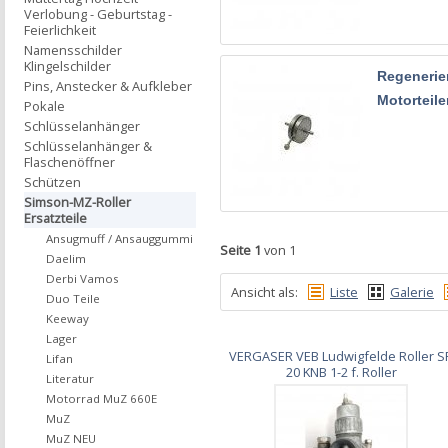
Verlobung - Geburtstag -
Feierlichkeit
Namensschilder
Klingelschilder
Regenerie
Pins, Anstecker & Aufkleber
Motorteile
Pokale
Schlüsselanhänger
Schlüsselanhänger &
Flaschenöffner
Schützen
Simson-MZ-Roller
Ersatzteile
Ansugmuff / Ansauggummi
Seite 1
von 1
Daelim
Derbi Vamos
Ansicht als:
Liste
Galerie
Duo Teile
Keeway
Lager
VERGASER VEB Ludwigfelde Roller S
Lifan
20 KNB 1-2 f. Roller
Literatur
Motorrad MuZ 660E
MuZ
MuZ NEU