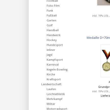
Football
Foto-Film
Funk
Fußball
inkl. 19% USt.
Garten
Golf
Handball
Handwerk
Medaille D=70mm
Hockey
Hundesport
Inliner
Jagd
Kampfsport
Karneval
Kegeln-Bowling
Kirche
Kraftsport
Landwirtschaft
Grundpre
Laufen
inkl. 19% USt.
Leichtathletik
Lieferz
Mehrkampf
Militär
Motorradsport