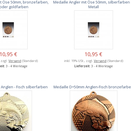
it Öse 50mm, bronzefarben,
Medaille Angler mit Öse 50mm, silberfarben 
 oder goldfarben
Metall
10,95 €
10,95 €
, zzgl.
Versand
(Standard)
inkl. 19% USt., zzgl.
Versand
(Standard)
eit
: 3 - 4 Werktage
Lieferzeit
: 3 - 4 Werktage
Anglen - Fisch silberfarben
Medaille D=50mm Anglen-Fisch bronzefarb