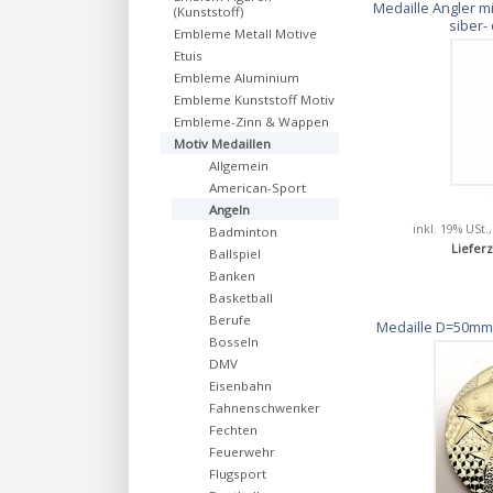
Medaille Angler m
(Kunststoff)
siber-
Embleme Metall Motive
Etuis
Embleme Aluminium
Embleme Kunststoff Motiv
Embleme-Zinn & Wappen
Motiv Medaillen
Allgemein
American-Sport
Angeln
inkl. 19% USt.
Badminton
Lieferz
Ballspiel
Banken
Basketball
Berufe
Medaille D=50mm 
Bosseln
DMV
Eisenbahn
Fahnenschwenker
Fechten
Feuerwehr
Flugsport