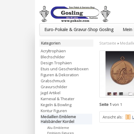
Euro-Pokale & Gravur-Shop Gosling
Mein 
Kategorien
Startseite
»
Medaill
Acryltrophäen
Blechschilder
Design Trophäen
Etuis und Geschenkboxen
Figuren & Dekoration
Grabschmuck
Gravurschilder
Jagd Artikel
Karneval & Theater
Seite 1
von 1
Kegeln & Bowling
Kontur Figuren
Medaillen Embleme
Ansicht als:
L
Halsbänder Kordel
Alu-Embleme
Emblem Figuren