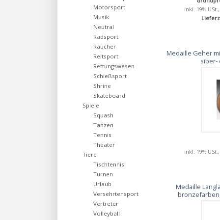
Grundpre
Motorsport
inkl. 19% USt.
Musik
Lieferz
Neutral
Radsport
Raucher
Medaille Geher m
Reitsport
siber-
Rettungswesen
Schießsport
Shrine
Skateboard
Spiele
Squash
Tanzen
Tennis
Theater
inkl. 19% USt.
Tiere
Tischtennis
Turnen
Urlaub
Medaille Langl
bronzefarben,
Versehrtensport
Vertreter
Volleyball