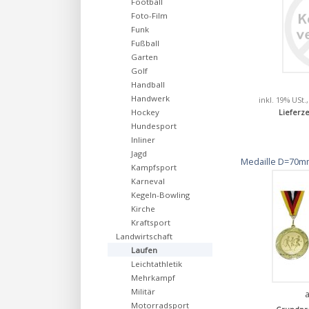
Football
Foto-Film
Funk
Fußball
Garten
Golf
Handball
Handwerk
inkl. 19% USt.
Hockey
Lieferze
Hundesport
Inliner
Jagd
Medaille D=70mm
Kampfsport
Karneval
Kegeln-Bowling
Kirche
Kraftsport
Landwirtschaft
Laufen
Leichtathletik
Mehrkampf
Militär
Motorradsport