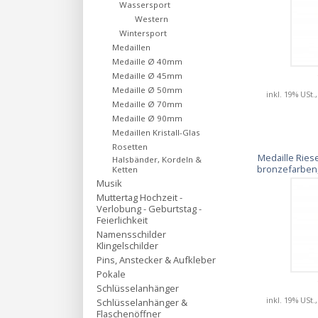
Wassersport
Western
Wintersport
Medaillen
Medaille Ø 40mm
Medaille Ø 45mm
Medaille Ø 50mm
inkl. 19% USt.
Medaille Ø 70mm
Medaille Ø 90mm
Medaillen Kristall-Glas
Rosetten
Medaille Ries
Halsbänder, Kordeln &
bronzefarben,
Ketten
Musik
Muttertag Hochzeit -
Verlobung - Geburtstag -
Feierlichkeit
Namensschilder
Klingelschilder
Pins, Anstecker & Aufkleber
Pokale
Schlüsselanhänger
inkl. 19% USt.
Schlüsselanhänger &
Flaschenöffner