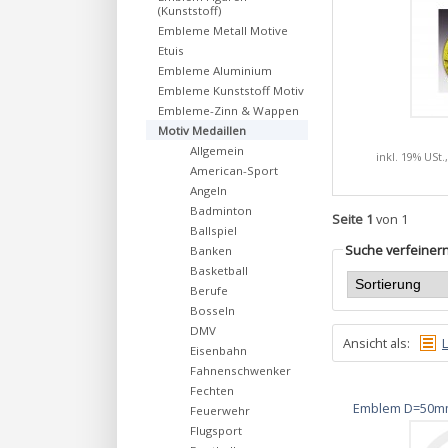
(Kunststoff)
Embleme Metall Motive
Etuis
Embleme Aluminium
Embleme Kunststoff Motiv
Embleme-Zinn & Wappen
Motiv Medaillen
Allgemein
inkl. 19% USt.
American-Sport
Angeln
Badminton
Seite 1
von 1
Ballspiel
Suche verfeiner
Banken
Basketball
Berufe
Bosseln
DMV
Ansicht als:
L
Eisenbahn
Fahnenschwenker
Fechten
Emblem D=50mm
Feuerwehr
Flugsport