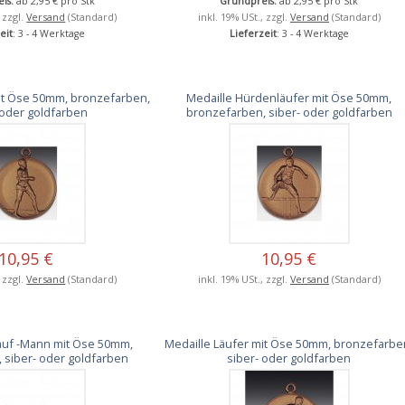
is:
ab 2,95 € pro Stk
Grundpreis:
ab 2,95 € pro Stk
, zzgl.
Versand
(Standard)
inkl. 19% USt., zzgl.
Versand
(Standard)
eit
: 3 - 4 Werktage
Lieferzeit
: 3 - 4 Werktage
it Öse 50mm, bronzefarben,
Medaille Hürdenläufer mit Öse 50mm,
 oder goldfarben
bronzefarben, siber- oder goldfarben
10,95 €
10,95 €
, zzgl.
Versand
(Standard)
inkl. 19% USt., zzgl.
Versand
(Standard)
auf -Mann mit Öse 50mm,
Medaille Läufer mit Öse 50mm, bronzefarbe
 siber- oder goldfarben
siber- oder goldfarben