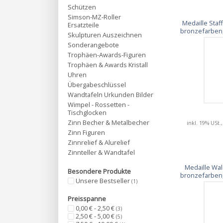
Schützen
Simson-MZ-Roller
Medaille Staf
Ersatzteile
bronzefarben,
Skulpturen Auszeichnen
Sonderangebote
Trophäen-Awards-Figuren
Trophäen & Awards Kristall
Uhren
Übergabeschlüssel
Wandtafeln Urkunden Bilder
Wimpel - Rossetten -
Tischglocken
Zinn Becher & Metalbecher
inkl. 19% USt.
Zinn Figuren
Zinnrelief & Alurelief
Zinnteller & Wandtafel
Medaille Wal
Besondere Produkte
bronzefarben,
Unsere Bestseller
(1)
Preisspanne
0,00 € - 2,50 €
(3)
2,50 € - 5,00 €
(5)