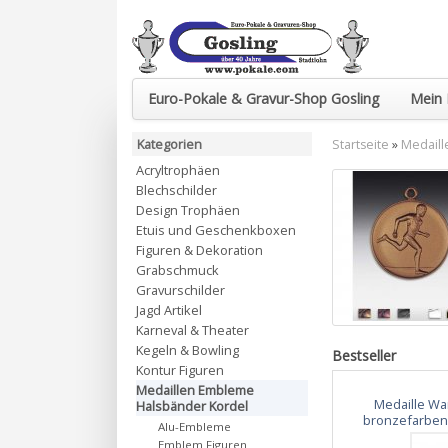
Euro-Pokale & Gravur-Shop Gosling
Mein 
Kategorien
Startseite
»
Medaill
Acryltrophäen
Blechschilder
Design Trophäen
Etuis und Geschenkboxen
Figuren & Dekoration
Grabschmuck
Gravurschilder
Jagd Artikel
Karneval & Theater
Kegeln & Bowling
Bestseller
Kontur Figuren
Medaillen Embleme
Medaille Wa
Halsbänder Kordel
bronzefarben,
Alu-Embleme
Emblem Figuren