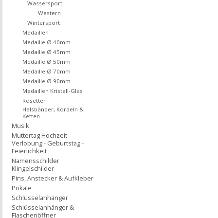
Wassersport
Western
Wintersport
Medaillen
Medaille Ø 40mm
Medaille Ø 45mm
Medaille Ø 50mm
Medaille Ø 70mm
Medaille Ø 90mm
Medaillen Kristall-Glas
Rosetten
Halsbänder, Kordeln &
Ketten
Musik
Muttertag Hochzeit -
Verlobung - Geburtstag -
Feierlichkeit
Namensschilder
Klingelschilder
Pins, Anstecker & Aufkleber
Pokale
Schlüsselanhänger
Schlüsselanhänger &
Flaschenöffner