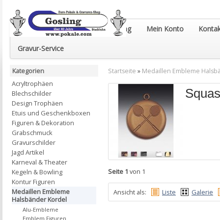
Euro-Pokale & Gravur-Shop Gosling
Mein Konto
Kontak
Gravur-Service
Kategorien
Startseite
»
Medaillen Embleme Halsb
Acryltrophäen
Squa
Blechschilder
Design Trophäen
Etuis und Geschenkboxen
Figuren & Dekoration
Grabschmuck
Gravurschilder
Jagd Artikel
Karneval & Theater
Seite 1
von 1
Kegeln & Bowling
Kontur Figuren
Medaillen Embleme
Ansicht als:
Liste
Galerie
Halsbänder Kordel
Alu-Embleme
Emblem Figuren