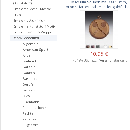
Medaille Squash mit Öse 50mm,
(Kunststoff)
bronzefarben, siber- oder goldfarb
Embleme Metall Motive
Etuis
Embleme Aluminium
Embleme Kunststoff Motiv
Embleme-Zinn & Wappen
Motiv Medaillen
Allgemein
American-Sport
10,95 €
Angeln
inkl. 19% USt., zzgl.
Versand
(Standard)
Badminton
Ballspiel
Banken
Basketball
Berufe
Bosseln
DMV
Eisenbahn
Fahnenschwenker
Fechten
Feuerwehr
Flugsport