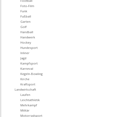
Football
Foto-Film
Funk
Fußball
Garten
Golf
Handball
Handwerk
Hockey
Hundesport
Inliner
Jagd
Kampfsport
Karneval
Kegeln-Bowling
Kirche
Kraftsport
Landwirtschaft
Laufen
Leichtathletik
Mehrkampf
Militär
Motorradsport