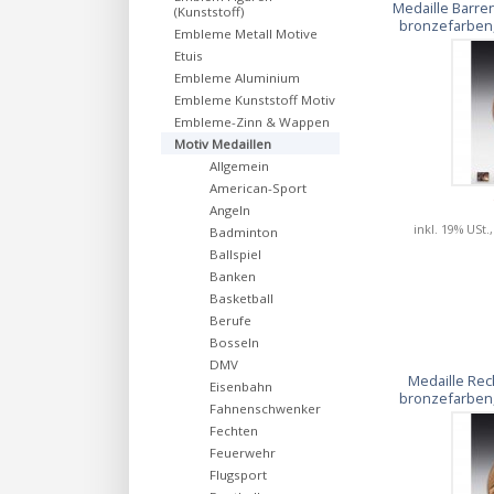
Medaille Barre
(Kunststoff)
bronzefarben,
Embleme Metall Motive
Etuis
Embleme Aluminium
Embleme Kunststoff Motiv
Embleme-Zinn & Wappen
Motiv Medaillen
Allgemein
American-Sport
Angeln
inkl. 19% USt.
Badminton
Ballspiel
Banken
Basketball
Berufe
Bosseln
DMV
Medaille Rec
Eisenbahn
bronzefarben,
Fahnenschwenker
Fechten
Feuerwehr
Flugsport