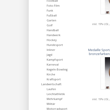
Football
Foto-Film
Funk
Fußball
Garten
inkl. 19% USt.
Golf
Handball
Handwerk
Hockey
Hundesport
Medaille Sport
Inliner
bronzefarben,
Jagd
Kampfsport
Karneval
Kegeln-Bowling
Kirche
Kraftsport
Landwirtschaft
Laufen
Leichtathletik
Mehrkampf
inkl. 19% USt.
Militär
Motorradsport