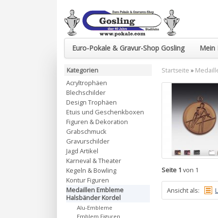
Euro-Pokale & Gravur-Shop Gosling
Mein 
Kategorien
Startseite
»
Medaill
Acryltrophäen
Blechschilder
Design Trophäen
Etuis und Geschenkboxen
Figuren & Dekoration
Grabschmuck
Gravurschilder
Jagd Artikel
Karneval & Theater
Seite 1
von 1
Kegeln & Bowling
Kontur Figuren
Medaillen Embleme
Ansicht als:
L
Halsbänder Kordel
Alu-Embleme
Emblem Figuren