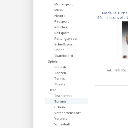
Motorsport
Musik
Medaille Turn
Neutral
50mm, bronzefarb
Radsport
Raucher
Reitsport
Rettungswesen
Schießsport
Shrine
Skateboard
Spiele
Squash
inkl. 19% USt.
Tanzen
Tennis
Theater
Tiere
Tischtennis
Turnen
Urlaub
Versehrtensport
Vertreter
Volleyball