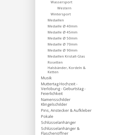
Wassersport
Western
Wintersport
Medaillen
Medaille Ø 40mm
Medaille Ø 45mm
Medaille Ø 50mm
Medaille Ø 70mm
Medaille Ø 90mm
Medaillen Kristall-Glas
Rosetten
Halsbänder, Kordeln &
Ketten
Musik
Muttertag Hochzeit -
Verlobung - Geburtstag -
Feierlichkeit
Namensschilder
Klingelschilder
Pins, Anstecker & Aufkleber
Pokale
Schlüsselanhänger
Schlüsselanhänger &
Flaschenöffner