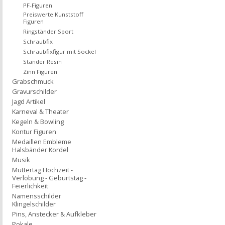
PF-Figuren
Preiswerte Kunststoff
Figuren
Ringständer Sport
Schraubfix
Schraubfixfigur mit Sockel
Ständer Resin
Zinn Figuren
Grabschmuck
Gravurschilder
Jagd Artikel
Karneval & Theater
Kegeln & Bowling
Kontur Figuren
Medaillen Embleme
Halsbänder Kordel
Musik
Muttertag Hochzeit -
Verlobung - Geburtstag -
Feierlichkeit
Namensschilder
Klingelschilder
Pins, Anstecker & Aufkleber
Pokale