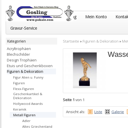
Euro-Pokale & Gravur-Shop Gosling
Mein Konto
Kontak
Gravur-Service
Kategorien
Startseite
»
Figuren & Dekoration
»
Met
Acryltrophäen
Wasse
Blechschilder
Design Trophäen
Etuis und Geschenkboxen
Figuren & Dekoration
Figur Alien u. Funny
Figuren
Flexx-Figuren
Geschenkartikel &
Dekoration
Seite 1
von 1
Hollywood Awards
Keramik
Ansicht als:
Liste
Galerie
Metall Figuren
Adler
Altes Griechenland