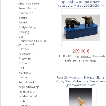
Figur Bulle & Bär auf blauem
American Sport
Holzsockel Masse 200X80X50mm
Angeln Fische
Badminton
Berufe
Billard
Bodybuilding
Bowling
Dart
Deutschland 19 & 20
Jahrhundert
Eisstock
269,00 €
Feuerwehr
inkl. 19% USt., zzgl.
Versand
(Standard)
Flugzeuge
Lieferzeit
: 3 - 4 Werktage
Fußball
Golf
Highlights
Figur Schwimmerin Bronze, Glanz-
Hunde
Gold, Glanz-Silber oder Versilbert-
Kampfsport
geschwärzt ca. 15cm
Kegeln/Bowling
Kleintierzucht
Landwirtschaft
Laufen
Literatur