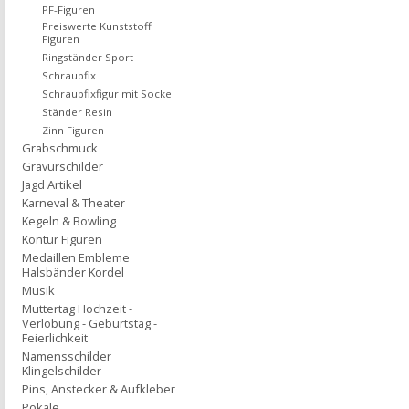
PF-Figuren
Preiswerte Kunststoff
Figuren
Ringständer Sport
Schraubfix
Schraubfixfigur mit Sockel
Ständer Resin
Zinn Figuren
Grabschmuck
Gravurschilder
Jagd Artikel
Karneval & Theater
Kegeln & Bowling
Kontur Figuren
Medaillen Embleme
Halsbänder Kordel
Musik
Muttertag Hochzeit -
Verlobung - Geburtstag -
Feierlichkeit
Namensschilder
Klingelschilder
Pins, Anstecker & Aufkleber
Pokale