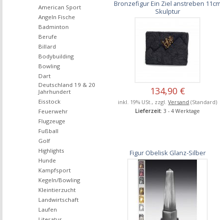
Bronzefigur Ein Ziel anstreben 11c
American Sport
Skulptur
Angeln Fische
Badminton
Berufe
Billard
Bodybuilding
Bowling
Dart
Deutschland 19 & 20
134,90 €
Jahrhundert
Eisstock
inkl. 19% USt., zzgl.
Versand
(Standard)
Feuerwehr
Lieferzeit
: 3 - 4 Werktage
Flugzeuge
Fußball
Golf
Highlights
Figur Obelisk Glanz-Silber
Hunde
Kampfsport
Kegeln/Bowling
Kleintierzucht
Landwirtschaft
Laufen
Literatur