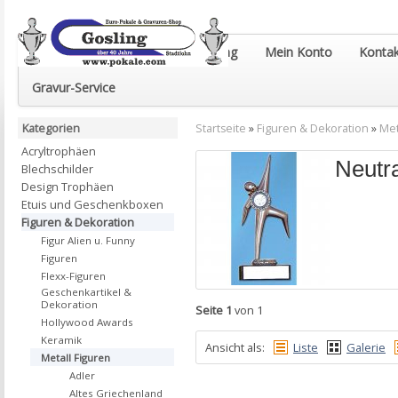
Euro-Pokale & Gravur-Shop Gosling
Mein Konto
Kontak
Gravur-Service
Kategorien
Startseite
»
Figuren & Dekoration
»
Met
Acryltrophäen
Neutr
Blechschilder
Design Trophäen
Etuis und Geschenkboxen
Figuren & Dekoration
Figur Alien u. Funny
Figuren
Flexx-Figuren
Geschenkartikel &
Dekoration
Seite 1
von 1
Hollywood Awards
Keramik
Ansicht als:
Liste
Galerie
Metall Figuren
Adler
Altes Griechenland