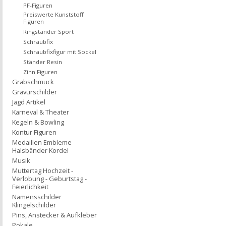
PF-Figuren
Preiswerte Kunststoff
Figuren
Ringständer Sport
Schraubfix
Schraubfixfigur mit Sockel
Ständer Resin
Zinn Figuren
Grabschmuck
Gravurschilder
Jagd Artikel
Karneval & Theater
Kegeln & Bowling
Kontur Figuren
Medaillen Embleme
Halsbänder Kordel
Musik
Muttertag Hochzeit -
Verlobung - Geburtstag -
Feierlichkeit
Namensschilder
Klingelschilder
Pins, Anstecker & Aufkleber
Pokale