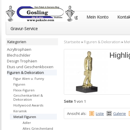
Euro-Pokale & Gravur-Shop Gosling
Mein Konto
Kontak
Gravur-Service
Kategorien
Startseite
»
Figuren & Dekoration
»
Met
Acryltrophäen
Highli
Blechschilder
Design Trophäen
Etuis und Geschenkboxen
Figuren & Dekoration
Figur Alien u. Funny
Figuren
Flexx-Figuren
Geschenkartikel &
Dekoration
Seite 1
von 1
Hollywood Awards
Keramik
Ansicht als:
Liste
Galerie
Metall Figuren
Adler
Altes Griechenland