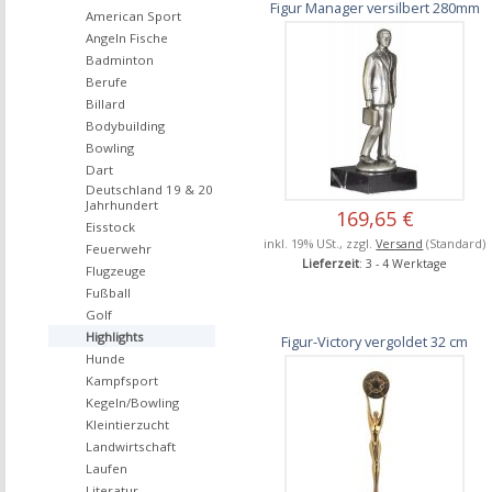
Figur Manager versilbert 280mm
American Sport
Angeln Fische
Badminton
Berufe
Billard
Bodybuilding
Bowling
Dart
Deutschland 19 & 20
Jahrhundert
169,65 €
Eisstock
inkl. 19% USt., zzgl.
Versand
(Standard)
Feuerwehr
Lieferzeit
: 3 - 4 Werktage
Flugzeuge
Fußball
Golf
Highlights
Figur-Victory vergoldet 32 cm
Hunde
Kampfsport
Kegeln/Bowling
Kleintierzucht
Landwirtschaft
Laufen
Literatur