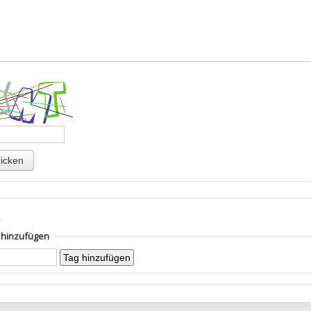
s
g hinzufügen