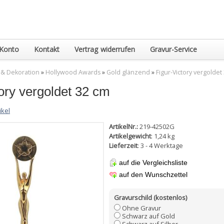
Konto
Kontakt
Vertrag widerrufen
Gravur-Service
 & Dekoration
»
Hollywood Awards
»
Gold glänzend
»
Figur-Victory vergoldet
ory vergoldet 32 cm
ikel
ArtikelNr.:
219-42502G
Artikelgewicht
:
1,24
kg
Lieferzeit
: 3 - 4 Werktage
auf die Vergleichsliste
auf den Wunschzettel
Gravurschild (kostenlos)
Ohne Gravur
Schwarz auf Gold