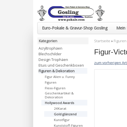
Euro-Pokale & Gravur-Shop Gosling
Mein 
Kategorien
Startseite
»
Figuren
Acryltrophäen
Figur-Vict
Blechschilder
Design Trophäen
zum vorherigen Art
Etuis und Geschenkboxen
Figuren & Dekoration
Figur Alien u. Funny
Figuren
Flexx-Figuren
Geschenkartikel &
Dekoration
Hollywood Awards
24Karat
Gold glänzend
Kunstfigur
Kunststoff-Figuren