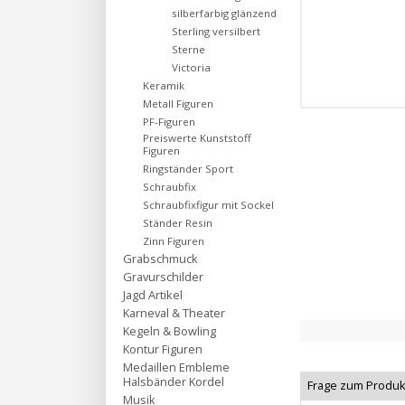
silberfarbig glänzend
Sterling versilbert
Sterne
Victoria
Keramik
Metall Figuren
PF-Figuren
Preiswerte Kunststoff
Figuren
Ringständer Sport
Schraubfix
Schraubfixfigur mit Sockel
Ständer Resin
Zinn Figuren
Grabschmuck
Gravurschilder
Jagd Artikel
Karneval & Theater
Kegeln & Bowling
Kontur Figuren
Medaillen Embleme
Halsbänder Kordel
Frage zum Produk
Musik