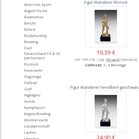
Figur Wanderer Bronze
American Sport
Angeln Fische
Badminton
Berufe
Billard
Bodybuilding
Bowling
Dart
19,39 €
Deutschland 19 & 20
Jahrhundert
inkl. 19% USt., zzgl.
Versand
(Standard)
Eisstock
Lieferzeit
: 5 - 6 Werktage
Feuerwehr
Flugzeuge
Fußball
Figur Wanderer Versilbert-geschwär
Golf
Highlights
Hunde
Kampfsport
Kegeln/Bowling
Kleintierzucht
Landwirtschaft
Laufen
24,90 €
Literatur