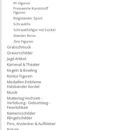
PF-Figuren
Preiswerte Kunststoff
Figuren
Ringständer Sport
Schraubfix
Schraubfixfigur mit Sockel
Ständer Resin
Zinn Figuren
Grabschmuck
Gravurschilder
Jagd Artikel
Karneval & Theater
Kegeln & Bowling
Kontur Figuren
Medaillen Embleme
Halsbänder Kordel
Musik
Muttertag Hochzeit -
Verlobung - Geburtstag -
Feierlichkeit
Namensschilder
Klingelschilder
Pins, Anstecker & Aufkleber
Pokale