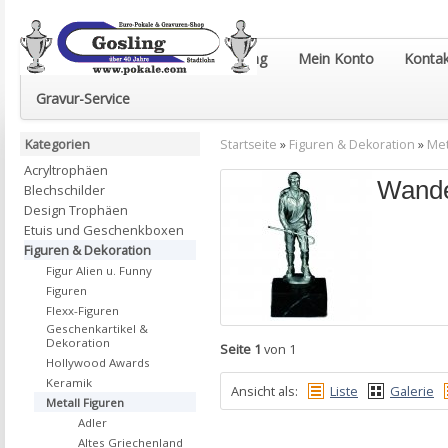
Euro-Pokale & Gravur-Shop Gosling
Mein Konto
Kontak
Gravur-Service
Kategorien
Startseite
»
Figuren & Dekoration
»
Met
Acryltrophäen
Wande
Blechschilder
Design Trophäen
Etuis und Geschenkboxen
Figuren & Dekoration
Figur Alien u. Funny
Figuren
Flexx-Figuren
Geschenkartikel &
Dekoration
Seite 1
von 1
Hollywood Awards
Keramik
Ansicht als:
Liste
Galerie
Metall Figuren
Adler
Altes Griechenland