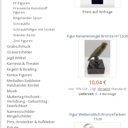
PF-Figuren
Preiswerte Kunststoff
Preis auf Anfrage
Figuren
Ringständer Sport
Schraubfix
Schraubfixfigur mit Sockel
Ständer Resin
Figur Kanarienvogel Bronze H=12c
Zinn Figuren
Grabschmuck
Gravurschilder
Jagd Artikel
Karneval & Theater
Kegeln & Bowling
Kontur Figuren
Medaillen Embleme
10,04 €
Halsbänder Kordel
inkl. 19% USt., zzgl.
Versand
(Standard)
Musik
Lieferzeit
: 3 - 4 Werktage
Muttertag Hochzeit -
Verlobung - Geburtstag -
Feierlichkeit
Namensschilder
Figur Wellensittich Bronzefarben
Klingelschilder
11cm
Pins, Anstecker & Aufkleber
Pokale