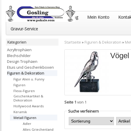
Euro-Pokale & Gravur-Shop Gosling
Mein Konto
Kontak
Gravur-Service
Kategorien
Startseite
»
Figuren & Dekoration
»
Met
Acryltrophäen
Vögel
Blechschilder
Design Trophäen
Etuis und Geschenkboxen
Figuren & Dekoration
Figur Alien u. Funny
Figuren
Flexx-Figuren
Geschenkartikel &
Dekoration
Seite 1
von 1
Hollywood Awards
Suche verfeinern
Keramik
Metall Figuren
Adler
Altes Griechenland