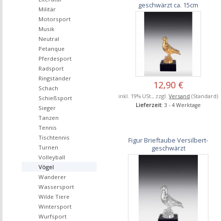
geschwärzt ca. 15cm
Militär
Motorsport
Musik
Neutral
Petanque
Pferdesport
Radsport
Ringständer
12,90 €
Schach
inkl. 19% USt., zzgl.
Versand
(Standard)
Schießsport
Lieferzeit
: 3 - 4 Werktage
Sieger
Tanzen
Tennis
Tischtennis
Figur Brieftaube Versilbert-
geschwärzt
Turnen
Volleyball
Vögel
Wanderer
Wassersport
Wilde Tiere
Wintersport
Wurfsport