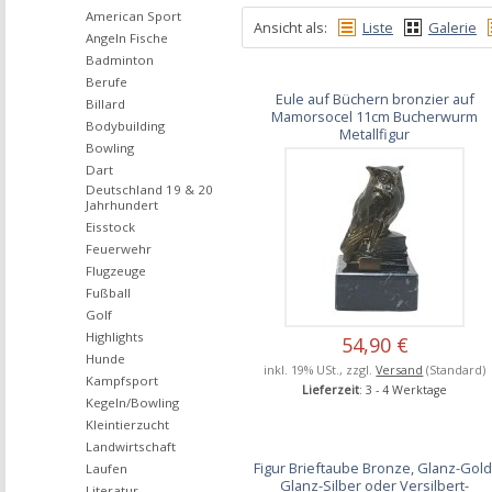
American Sport
Ansicht als:
Liste
Galerie
Angeln Fische
Badminton
Berufe
Eule auf Büchern bronzier auf
Billard
Mamorsocel 11cm Bucherwurm
Bodybuilding
Metallfigur
Bowling
Dart
Deutschland 19 & 20
Jahrhundert
Eisstock
Feuerwehr
Flugzeuge
Fußball
Golf
Highlights
54,90 €
Hunde
inkl. 19% USt., zzgl.
Versand
(Standard)
Kampfsport
Lieferzeit
: 3 - 4 Werktage
Kegeln/Bowling
Kleintierzucht
Landwirtschaft
Figur Brieftaube Bronze, Glanz-Gold
Laufen
Glanz-Silber oder Versilbert-
Literatur