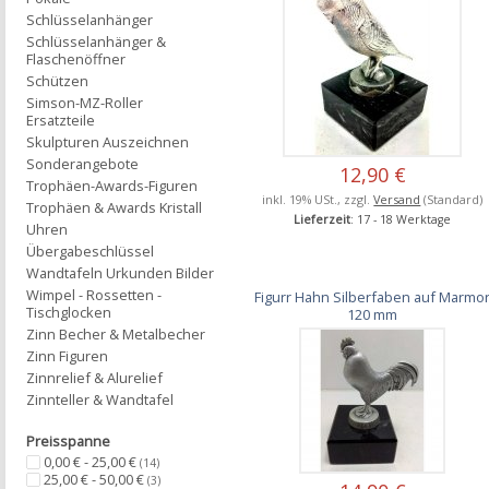
Schlüsselanhänger
Schlüsselanhänger &
Flaschenöffner
Schützen
Simson-MZ-Roller
Ersatzteile
Skulpturen Auszeichnen
Sonderangebote
12,90 €
Trophäen-Awards-Figuren
inkl. 19% USt., zzgl.
Versand
(Standard)
Trophäen & Awards Kristall
Lieferzeit
: 17 - 18 Werktage
Uhren
Übergabeschlüssel
Wandtafeln Urkunden Bilder
Wimpel - Rossetten -
Figurr Hahn Silberfaben auf Marmo
Tischglocken
120 mm
Zinn Becher & Metalbecher
Zinn Figuren
Zinnrelief & Alurelief
Zinnteller & Wandtafel
Preisspanne
0,00 € - 25,00 €
(14)
25,00 € - 50,00 €
(3)