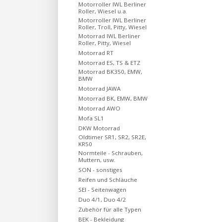
Motorroller IWL Berliner
Roller, Wiesel u.a.
Motorroller IWL Berliner
Roller, Troll, Pitty, Wiesel
Motorrad IWL Berliner
Roller, Pitty, Wiesel
Motorrad RT
Motorrad ES, TS & ETZ
Motorrad BK350, EMW,
BMW
Motorrad JAWA
Motorrad BK, EMW, BMW
Motorrad AWO
Mofa SL1
DKW Motorrad
Oldtimer SR1, SR2, SR2E,
KR50
Normteile - Schrauben,
Muttern, usw.
SON - sonstiges
Reifen und Schläuche
SEI - Seitenwagen
Duo 4/1, Duo 4/2
Zubehör für alle Typen
BEK - Bekleidung