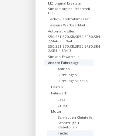
MZ-orginal Ersatzteil
Simson orginal Ersatzteil
DDR
Tacho - Drehzahlmesser
Tassen / Werbeartikel
Automatikroller
S50,S51,S70,KR,SR50,SR80,SR4-
2,SR4-3, SR4-4
S50,S51,S70,KR,SR50,SR80,SR4-
2,SR4-4,SR4-3
Simson-Ersatzteile
Andere Fahrzeuge
Antrieb
Dichtungen
DichtungenDaelin
Elektrik
Fahrwerk
Lager
Lenker
Motor
Schrauben Kleinteile
Schriftzüge +
Klebefolien
Tacho