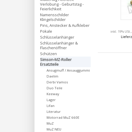
Verlobung - Geburtstag -
Feierlichkeit
Namensschilder
Klingelschilder
Pins, Anstecker & Aufkleber
Pokale
inkl. 19% USt.
Schlüsselanhänger
Lieferz
Schlüsselanhänger &
Flaschenöffner
Schützen
Simson-MZ-Roller
Ersatzteile
Ansugmuff / Ansauggummi
Daelim
Derbi Vamos
Duo Teile
Keeway
Lager
Lifan
Literatur
Motorrad MuZ 660E
MuZ
MuZ NEU