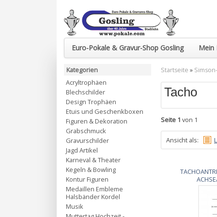
Euro-Pokale & Gravur-Shop Gosling
Mein 
Kategorien
Startseite
»
Simson-
Acryltrophäen
Tacho
Blechschilder
Design Trophäen
Etuis und Geschenkboxen
Seite 1
von 1
Figuren & Dekoration
Grabschmuck
Ansicht als:
L
Gravurschilder
Jagd Artikel
Karneval & Theater
Kegeln & Bowling
TACHOANTRI
Kontur Figuren
ACHSE
Medaillen Embleme
Halsbänder Kordel
Musik
Muttertag Hochzeit -