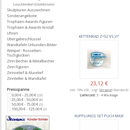
Leuchtmittel (Glühbirnen)
Skulpturen Auszeichnen
Sonderangebote
Trophäen-Awards-Figuren
Trophäen & Awards Kristall
Uhren
KETTENRAD Z=52 VS,VT
Übergabeschlüssel
Wandtafeln Urkunden Bilder
Wimpel - Rossetten -
Tischglocken
Zinn Becher & Metalbecher
Zinn Figuren
Zinnrelief & Alurelief
Zinnteller & Wandtafel
23,12 €
Preisspanne
inkl. 19% USt., zzgl.
Versand
(Standard)
0,00 € - 25,00 €
Lieferzeit
: 3 - 4 Werktage
(23)
25,00 € - 50,00 €
(8)
50,00 € - 75,00 €
(3)
100,00 € - 125,00 €
(2)
KUPPLUNGS SET PUCH MAXI