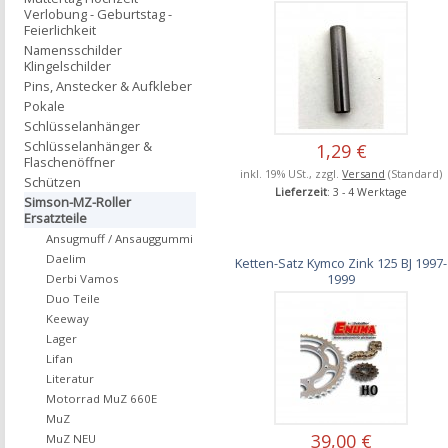
Verlobung - Geburtstag -
Feierlichkeit
Namensschilder
Klingelschilder
Pins, Anstecker & Aufkleber
Pokale
Schlüsselanhänger
Schlüsselanhänger &
1,29 €
Flaschenöffner
inkl. 19% USt., zzgl.
Versand
(Standard)
Schützen
Lieferzeit
: 3 - 4 Werktage
Simson-MZ-Roller
Ersatzteile
Ansugmuff / Ansauggummi
Daelim
Ketten-Satz Kymco Zink 125 BJ 1997-
1999
Derbi Vamos
Duo Teile
Keeway
Lager
Lifan
Literatur
Motorrad MuZ 660E
MuZ
39,00 €
MuZ NEU