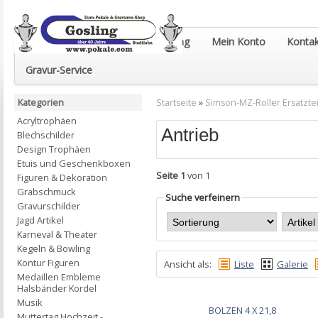
Euro-Pokale & Gravur-Shop Gosling
Mein Konto
Kontak
Gravur-Service
Kategorien
Startseite
»
Simson-MZ-Roller Ersatztei
Acryltrophäen
Antrieb
Blechschilder
Design Trophäen
Etuis und Geschenkboxen
Seite 1
von 1
Figuren & Dekoration
Grabschmuck
Suche verfeinern
Gravurschilder
Jagd Artikel
Karneval & Theater
Kegeln & Bowling
Kontur Figuren
Ansicht als:
Liste
Galerie
Medaillen Embleme
Halsbänder Kordel
Musik
BOLZEN 4 X 21,8
Muttertag Hochzeit -