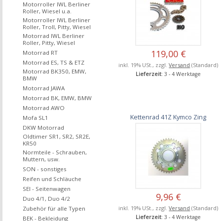
Motorroller IWL Berliner
Roller, Wiesel u.a.
Motorroller IWL Berliner
Roller, Troll, Pitty, Wiesel
Motorrad IWL Berliner
Roller, Pitty, Wiesel
119,00 €
Motorrad RT
Motorrad ES, TS & ETZ
inkl. 19% USt., zzgl.
Versand
(Standard)
Motorrad BK350, EMW,
Lieferzeit
: 3 - 4 Werktage
BMW
Motorrad JAWA
Motorrad BK, EMW, BMW
Motorrad AWO
Kettenrad 41Z Kymco Zing
Mofa SL1
DKW Motorrad
Oldtimer SR1, SR2, SR2E,
KR50
Normteile - Schrauben,
Muttern, usw.
SON - sonstiges
Reifen und Schläuche
SEI - Seitenwagen
9,96 €
Duo 4/1, Duo 4/2
inkl. 19% USt., zzgl.
Versand
(Standard)
Zubehör für alle Typen
Lieferzeit
: 3 - 4 Werktage
BEK - Bekleidung