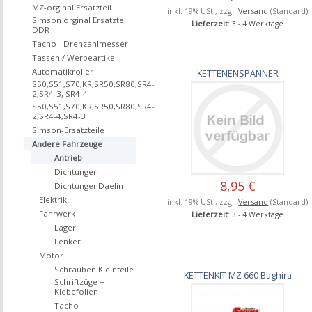
MZ-orginal Ersatzteil
inkl. 19% USt., zzgl.
Versand
(Standard)
Simson orginal Ersatzteil
Lieferzeit
: 3 - 4 Werktage
DDR
Tacho - Drehzahlmesser
Tassen / Werbeartikel
Automatikroller
KETTENENSPANNER
S50,S51,S70,KR,SR50,SR80,SR4-
2,SR4-3, SR4-4
S50,S51,S70,KR,SR50,SR80,SR4-
2,SR4-4,SR4-3
Simson-Ersatzteile
Andere Fahrzeuge
Antrieb
Dichtungen
8,95 €
DichtungenDaelin
Elektrik
inkl. 19% USt., zzgl.
Versand
(Standard)
Fahrwerk
Lieferzeit
: 3 - 4 Werktage
Lager
Lenker
Motor
Schrauben Kleinteile
KETTENKIT MZ 660 Baghira
Schriftzüge +
Klebefolien
Tacho