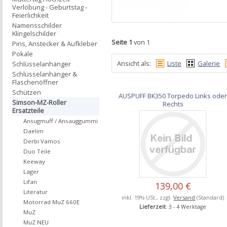
Verlobung - Geburtstag -
Feierlichkeit
Namensschilder
Klingelschilder
Seite 1
von 1
Pins, Anstecker & Aufkleber
Pokale
Ansicht als:
Liste
Galerie
Schlüsselanhänger
Schlüsselanhänger &
Flaschenöffner
Schützen
AUSPUFF BK350 Torpedo Links ode
Simson-MZ-Roller
Rechts
Ersatzteile
Ansugmuff / Ansauggummi
Daelim
Derbi Vamos
Duo Teile
Keeway
Lager
Lifan
139,00 €
Literatur
inkl. 19% USt., zzgl.
Versand
(Standard)
Motorrad MuZ 660E
Lieferzeit
: 3 - 4 Werktage
MuZ
MuZ NEU