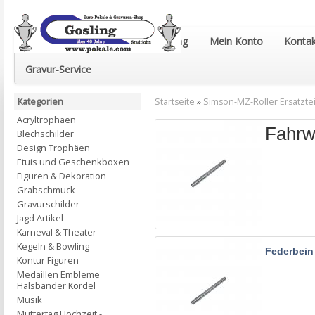
Euro-Pokale & Gravur-Shop Gosling
Mein Konto
Kontak
Gravur-Service
Kategorien
Startseite
»
Simson-MZ-Roller Ersatztei
Acryltrophäen
Fahrw
Blechschilder
Design Trophäen
Etuis und Geschenkboxen
Figuren & Dekoration
Grabschmuck
Gravurschilder
Jagd Artikel
Karneval & Theater
Kegeln & Bowling
Federbein
Kontur Figuren
Medaillen Embleme
Halsbänder Kordel
Musik
Muttertag Hochzeit -