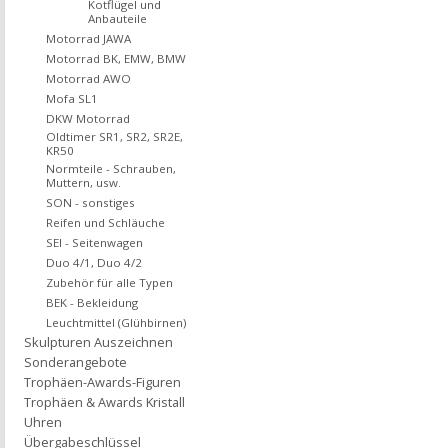
Kotflügel und
Anbauteile
Motorrad JAWA
Motorrad BK, EMW, BMW
Motorrad AWO
Mofa SL1
DKW Motorrad
Oldtimer SR1, SR2, SR2E,
KR50
Normteile - Schrauben,
Muttern, usw.
SON - sonstiges
Reifen und Schläuche
SEI - Seitenwagen
Duo 4/1, Duo 4/2
Zubehör für alle Typen
BEK - Bekleidung
Leuchtmittel (Glühbirnen)
Skulpturen Auszeichnen
Sonderangebote
Trophäen-Awards-Figuren
Trophäen & Awards Kristall
Uhren
Übergabeschlüssel