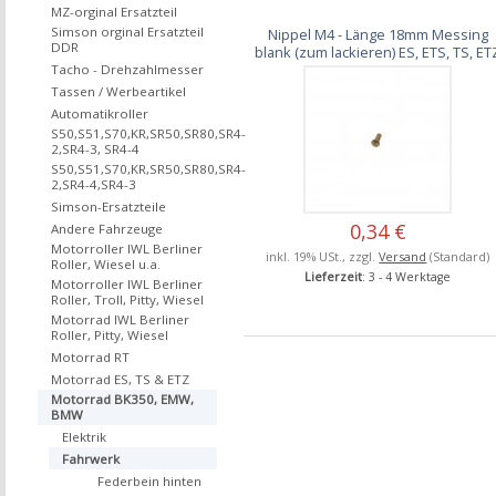
MZ-orginal Ersatzteil
Simson orginal Ersatzteil
Nippel M4 - Länge 18mm Messing
DDR
blank (zum lackieren) ES, ETS, TS, ET
Tacho - Drehzahlmesser
Tassen / Werbeartikel
Automatikroller
S50,S51,S70,KR,SR50,SR80,SR4-
2,SR4-3, SR4-4
S50,S51,S70,KR,SR50,SR80,SR4-
2,SR4-4,SR4-3
Simson-Ersatzteile
0,34 €
Andere Fahrzeuge
Motorroller IWL Berliner
inkl. 19% USt., zzgl.
Versand
(Standard)
Roller, Wiesel u.a.
Lieferzeit
: 3 - 4 Werktage
Motorroller IWL Berliner
Roller, Troll, Pitty, Wiesel
Motorrad IWL Berliner
Roller, Pitty, Wiesel
Motorrad RT
Motorrad ES, TS & ETZ
Motorrad BK350, EMW,
BMW
Elektrik
Fahrwerk
Federbein hinten