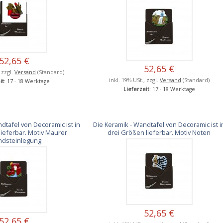
52,65 €
52,65 €
, zzgl.
Versand
(Standard)
inkl. 19% USt., zzgl.
Versand
(Standard)
it
: 17 - 18 Werktage
Lieferzeit
: 17 - 18 Werktage
dtafel von Decoramic ist in
Die Keramik - Wandtafel von Decoramic ist i
lieferbar. Motiv Maurer
drei Größen lieferbar. Motiv Noten
ndsteinlegung
52,65 €
52,65 €