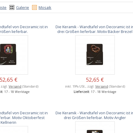
iste
Galerie
Mosaik
dtafel von Decoramic ist in
Die Keramik - Wandtafel von Decoramic ist i
rößen lieferbar.
drei Größen lieferbar. Motiv Bäcker Brezel
52,65 €
52,65 €
, zzgl.
Versand
(Standard)
inkl. 19% USt., zzgl.
Versand
(Standard)
it
: 17 - 18 Werktage
Lieferzeit
: 17 - 18 Werktage
dtafel von Decoramic ist in
Die Keramik - Wandtafel von Decoramic ist i
ferbar. Motiv Oktoberfest
drei Größen lieferbar. Motiv Angler
Kellnerin