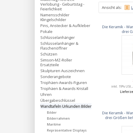
Verlobung - Geburtstag -
Ansicht als:
L
Feierlichkeit
Namensschilder
Klingelschilder
Pins, Anstecker & Aufkleber
Die Keramik - Wan
drei G
Pokale
Schlüsselanhänger
Schlüsselanhänger &
Flaschenöffner
Schützen
Simson-MZ-Roller
Ersatzteile
Skulpturen Auszeichnen
Sonderangebote
Trophäen-Awards-Figuren
inkl. 19% USt.
Trophäen & Awards Kristall
Lieferze
Uhren
Übergabeschlüssel
Wandtafeln Urkunden Bilder
Die Keramik - Wan
Bilder
drei Größen lie
Bilderrahmen
Maritme
Repräsentative Displays