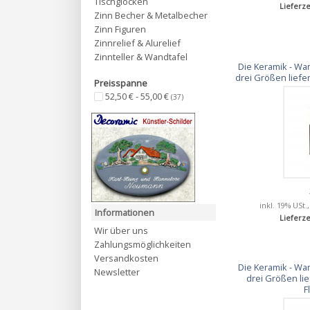
Tischglocken
Lieferze
Zinn Becher & Metalbecher
Zinn Figuren
Zinnrelief & Alurelief
Zinnteller & Wandtafel
Die Keramik - Wan
drei Größen liefe
Preisspanne
52,50 € - 55,00 €
(37)
inkl. 19% USt.
Informationen
Lieferze
Wir über uns
Zahlungsmöglichkeiten
Versandkosten
Die Keramik - Wan
Newsletter
drei Größen lie
F