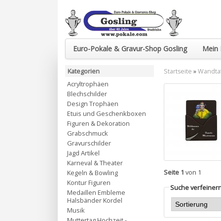
Euro-Pokale & Gravur-Shop Gosling
Mein 
Kategorien
Startseite
»
Wandtaf
Acryltrophäen
Blechschilder
Design Trophäen
Etuis und Geschenkboxen
Figuren & Dekoration
Grabschmuck
Gravurschilder
Jagd Artikel
Karneval & Theater
Seite 1
von 1
Kegeln & Bowling
Kontur Figuren
Suche verfeiner
Medaillen Embleme
Halsbänder Kordel
Musik
Muttertag Hochzeit -