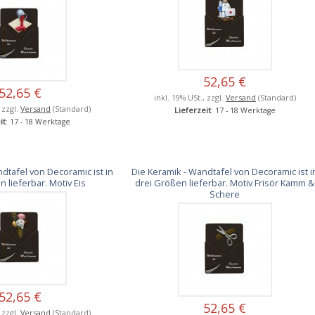
52,65 €
52,65 €
inkl. 19% USt., zzgl.
Versand
(Standard)
, zzgl.
Versand
(Standard)
Lieferzeit
: 17 - 18 Werktage
it
: 17 - 18 Werktage
dtafel von Decoramic ist in
Die Keramik - Wandtafel von Decoramic ist i
 lieferbar. Motiv Eis
drei Größen lieferbar. Motiv Frisör Kamm &
Schere
52,65 €
52,65 €
, zzgl.
Versand
(Standard)