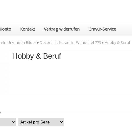
Konto
Kontakt
Vertrag widerrufen
Gravur-Service
eln Urkunden Bilder
»
Decoramic Keramik - Wandtafel 773
»
Hobby & Beruf
Hobby & Beruf
n