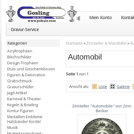
Euro-Pokale & Gravur-Shop Gosling
Mein Konto
Kontak
Gravur-Service
Kategorien
Startseite
»
Zinnteller & Wandtafel
»
A
Acryltrophäen
Automobil
Blechschilder
Design Trophäen
Etuis und Geschenkboxen
Seite 1
von 1
Figuren & Dekoration
Grabschmuck
Ansicht als:
Liste
Galerie
Gravurschilder
Jagd Artikel
Karneval & Theater
Kegeln & Bowling
Zinnteller "Automobile" von Zinn-
Kontur Figuren
Becker
Medaillen Embleme
Halsbänder Kordel
Musik
Muttertag Hochzeit -