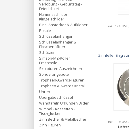
Verlobung - Geburtstag -
Feierlichkeit
Namensschilder
Klingelschilder
Pins, Anstecker & Aufkleber
inkl. 19% USt.
Pokale
Schlüsselanhänger
Schlüsselanhänger &
Flaschenöffner
Schützen
Zinnteller Engra
Simson-MZ-Roller
Ersatzteile
Skulpturen Auszeichnen
Sonderangebote
Trophäen-Awards-Figuren
Trophäen & Awards Kristall
Uhren
Übergabeschlüssel
Wandtafeln Urkunden Bilder
Wimpel - Rossetten -
Tischglocken
Zinn Becher & Metalbecher
inkl. 19% USt.
Zinn Figuren
Lieferz