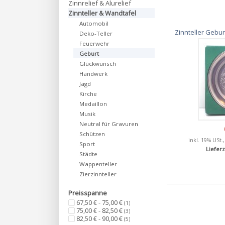
Zinnrelief & Alurelief
Zinnteller & Wandtafel
Automobil
Zinnteller Gebur
Deko-Teller
Feuerwehr
Geburt
Glückwunsch
Handwerk
Jagd
Kirche
Medaillon
Musik
Neutral für Gravuren
Schützen
inkl. 19% USt.
Sport
Lieferz
Städte
Wappenteller
Zierzinnteller
Preisspanne
67,50 € - 75,00 €
(1)
75,00 € - 82,50 €
(3)
82,50 € - 90,00 €
(5)