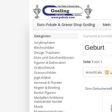
Euro-Pokale & Gravur-Shop Gosling
Mein 
Kategorien
Startseite
»
Zinntel
Acryltrophäen
Geburt
Blechschilder
Design Trophäen
Etuis und Geschenkboxen
Seite 1
von 1
Figuren & Dekoration
Grabschmuck
Ansicht als:
L
Gravurschilder
Jagd Artikel
Karneval & Theater
Kegeln & Bowling
Zinn-Geburtentell
Kontur Figuren
Medaillen Embleme
Halsbänder Kordel
Musik
Muttertag Hochzeit -