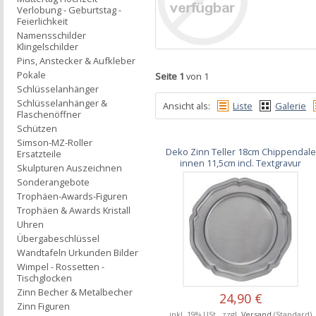
Verlobung - Geburtstag -
Feierlichkeit
Namensschilder
Klingelschilder
Pins, Anstecker & Aufkleber
Pokale
Seite 1
von 1
Schlüsselanhänger
Schlüsselanhänger &
Ansicht als:
Liste
Galerie
Flaschenöffner
Schützen
Simson-MZ-Roller
Deko Zinn Teller 18cm Chippendale
Ersatzteile
innen 11,5cm incl. Textgravur
Skulpturen Auszeichnen
Sonderangebote
Trophäen-Awards-Figuren
Trophäen & Awards Kristall
Uhren
Übergabeschlüssel
Wandtafeln Urkunden Bilder
Wimpel - Rossetten -
Tischglocken
Zinn Becher & Metalbecher
24,90 €
Zinn Figuren
inkl. 19% USt., zzgl.
Versand
(Standard)