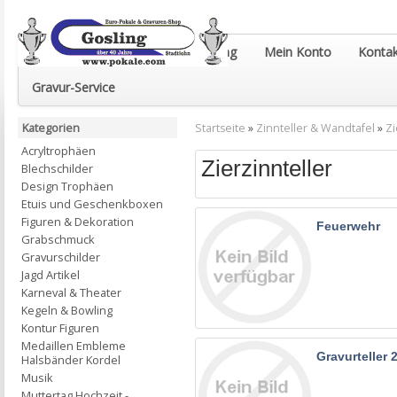
Euro-Pokale & Gravur-Shop Gosling
Mein Konto
Kontak
Gravur-Service
Kategorien
Startseite
»
Zinnteller & Wandtafel
»
Zi
Acryltrophäen
Zierzinnteller
Blechschilder
Design Trophäen
Etuis und Geschenkboxen
Figuren & Dekoration
Feuerwehr
Grabschmuck
Gravurschilder
Jagd Artikel
Karneval & Theater
Kegeln & Bowling
Kontur Figuren
Medaillen Embleme
Gravurteller
Halsbänder Kordel
Musik
Muttertag Hochzeit -