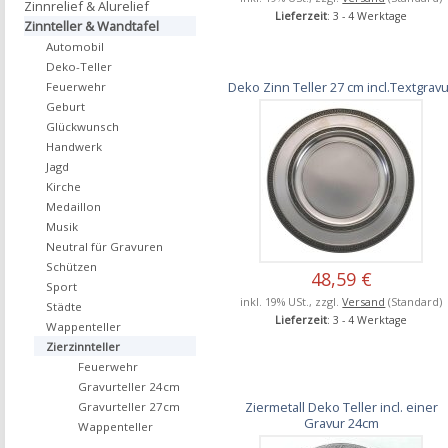
Zinnrelief & Alurelief
Lieferzeit
: 3 - 4 Werktage
Zinnteller & Wandtafel
Automobil
Deko-Teller
Deko Zinn Teller 27 cm incl.Textgrav
Feuerwehr
Geburt
Glückwunsch
Handwerk
Jagd
Kirche
Medaillon
Musik
Neutral für Gravuren
Schützen
48,59 €
Sport
inkl. 19% USt., zzgl.
Versand
(Standard)
Städte
Lieferzeit
: 3 - 4 Werktage
Wappenteller
Zierzinnteller
Feuerwehr
Gravurteller 24cm
Ziermetall Deko Teller incl. einer
Gravurteller 27cm
Gravur 24cm
Wappenteller