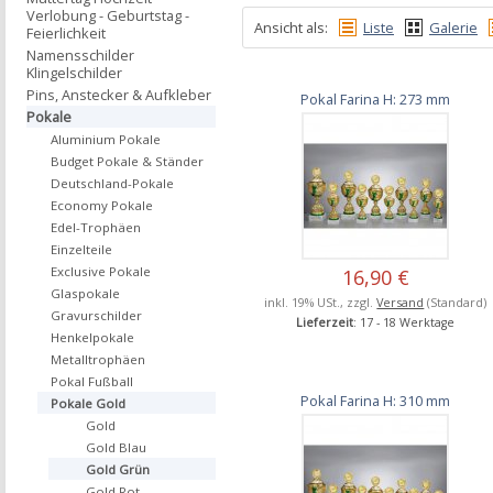
Verlobung - Geburtstag -
Ansicht als:
Liste
Galerie
Feierlichkeit
Namensschilder
Klingelschilder
Pins, Anstecker & Aufkleber
Pokal Farina H: 273 mm
Pokale
Aluminium Pokale
Budget Pokale & Ständer
Deutschland-Pokale
Economy Pokale
Edel-Trophäen
Einzelteile
Exclusive Pokale
16,90 €
Glaspokale
inkl. 19% USt., zzgl.
Versand
(Standard)
Gravurschilder
Lieferzeit
: 17 - 18 Werktage
Henkelpokale
Metalltrophäen
Pokal Fußball
Pokal Farina H: 310 mm
Pokale Gold
Gold
Gold Blau
Gold Grün
Gold Rot