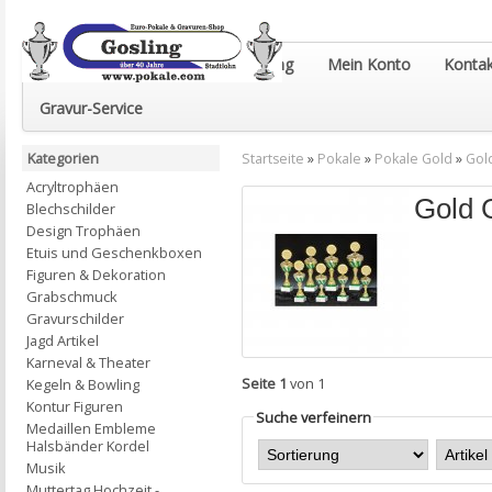
Euro-Pokale & Gravur-Shop Gosling
Mein Konto
Kontak
Gravur-Service
Kategorien
Startseite
»
Pokale
»
Pokale Gold
»
Gol
Acryltrophäen
Gold 
Blechschilder
Design Trophäen
Etuis und Geschenkboxen
Figuren & Dekoration
Grabschmuck
Gravurschilder
Jagd Artikel
Karneval & Theater
Seite 1
von 1
Kegeln & Bowling
Kontur Figuren
Suche verfeinern
Medaillen Embleme
Halsbänder Kordel
Musik
Muttertag Hochzeit -