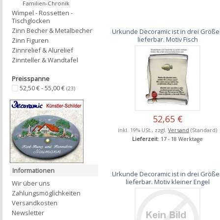
Familien-Chronik
Wimpel - Rossetten -
Tischglocken
Zinn Becher & Metalbecher
Urkunde Decoramic ist in drei Größ
lieferbar. Motiv Fisch
Zinn Figuren
Zinnrelief & Alurelief
Zinnteller & Wandtafel
Preisspanne
52,50 € - 55,00 €
(23)
52,65 €
inkl. 19% USt., zzgl.
Versand
(Standard)
Lieferzeit
: 17 - 18 Werktage
Informationen
Urkunde Decoramic ist in drei Größ
lieferbar. Motiv kleiner Engel
Wir über uns
Zahlungsmöglichkeiten
Versandkosten
Newsletter