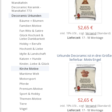
Wandtafeln
Decoramic Keramik -
Wandtafel 773
Decoramic Urkunden
Bäume + Blumen
Familien Motive
52,65 €
Fun Witz & Satire
inkl. 19% USt., zzgl.
Versand
(Standard)
Glück Hochzeit &
Lieferzeit
: 17 - 18 Werktage
Liebe Dankbarkeit
Hobby + Berufe
Hochzeit & Liebe
Idylle & Landschaft
Urkunde Decoramic ist in drei Größ
Katzen + Hunde
lieferbar. Motiv Engel
Kinder, Liebe & Glück
Kirche Motive
Maritime Welt
Motorsport
Pferde
Premium-Motive
Sport & Hobby
Themen-Motive
52,65 €
Tiere
inkl. 19% USt., zzgl.
Versand
(Standard)
Vögel
Lieferzeit
: 17 - 18 Werktage