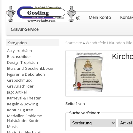
Euro-Pokale & Gravur-Shop Gosling
Mein Konto
Kontak
Gravur-Service
Kategorien
Startseite
»
Wandtafeln Urkunden Bild
Acryltrophäen
Kirch
Blechschilder
Design Trophäen
Etuis und Geschenkboxen
Figuren & Dekoration
Grabschmuck
Gravurschilder
Jagd Artikel
Karneval & Theater
Seite 1
von 1
Kegeln & Bowling
Kontur Figuren
Suche verfeinern
Medaillen Embleme
Halsbänder Kordel
Musik
Muttertag Hochzeit -