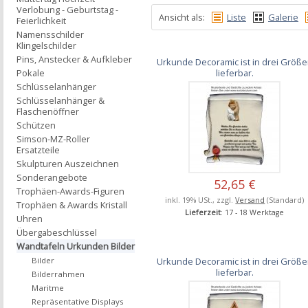
Verlobung - Geburtstag -
Ansicht als:
Liste
Galerie
Feierlichkeit
Namensschilder
Klingelschilder
Pins, Anstecker & Aufkleber
Urkunde Decoramic ist in drei Größ
lieferbar.
Pokale
Schlüsselanhänger
Schlüsselanhänger &
Flaschenöffner
Schützen
Simson-MZ-Roller
Ersatzteile
Skulpturen Auszeichnen
Sonderangebote
52,65 €
Trophäen-Awards-Figuren
inkl. 19% USt., zzgl.
Versand
(Standard)
Trophäen & Awards Kristall
Lieferzeit
: 17 - 18 Werktage
Uhren
Übergabeschlüssel
Wandtafeln Urkunden Bilder
Urkunde Decoramic ist in drei Größ
Bilder
lieferbar.
Bilderrahmen
Maritme
Repräsentative Displays