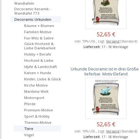
Wandtafeln
Decoramic Keramik -
Wandtafel 773
Decoramic Urkunden
Bäume + Blumen
Familien Motive
52,65 €
Fun Witz & Satire
inkl. 19% USt., zzgl.
Versand
(Standard)
Glück Hochzeit &
Lieferzeit
: 17 - 18 Werktage
Liebe Dankbarkeit
Hobby + Berufe
Hochzeit & Liebe
Idylle & Landschaft
Urkunde Decoramic ist in drei Größ
Katzen + Hunde
lieferbar. Motiv Elefand
Kinder, Liebe & Glück
Kirche Motive
Maritime Welt
Motorsport
Pferde
Premium-Motive
Sport & Hobby
Themen-Motive
52,65 €
Tiere
inkl. 19% USt., zzgl.
Versand
(Standard)
Vögel
Lieferzeit
: 17 - 18 Werktage