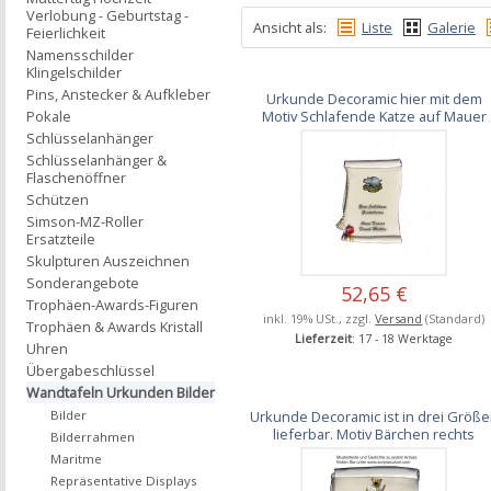
Verlobung - Geburtstag -
Ansicht als:
Liste
Galerie
Feierlichkeit
Namensschilder
Klingelschilder
Pins, Anstecker & Aufkleber
Urkunde Decoramic hier mit dem
Motiv Schlafende Katze auf Mauer
Pokale
Schlüsselanhänger
Schlüsselanhänger &
Flaschenöffner
Schützen
Simson-MZ-Roller
Ersatzteile
Skulpturen Auszeichnen
Sonderangebote
52,65 €
Trophäen-Awards-Figuren
inkl. 19% USt., zzgl.
Versand
(Standard)
Trophäen & Awards Kristall
Lieferzeit
: 17 - 18 Werktage
Uhren
Übergabeschlüssel
Wandtafeln Urkunden Bilder
Urkunde Decoramic ist in drei Größ
Bilder
lieferbar. Motiv Bärchen rechts
Bilderrahmen
Maritme
Repräsentative Displays