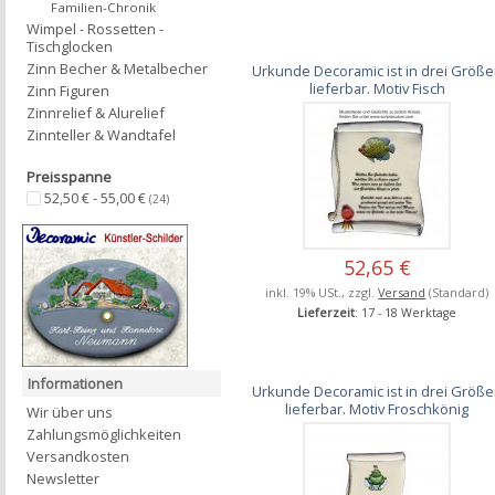
Familien-Chronik
Wimpel - Rossetten -
Tischglocken
Zinn Becher & Metalbecher
Urkunde Decoramic ist in drei Größ
lieferbar. Motiv Fisch
Zinn Figuren
Zinnrelief & Alurelief
Zinnteller & Wandtafel
Preisspanne
52,50 € - 55,00 €
(24)
52,65 €
inkl. 19% USt., zzgl.
Versand
(Standard)
Lieferzeit
: 17 - 18 Werktage
Informationen
Urkunde Decoramic ist in drei Größ
lieferbar. Motiv Froschkönig
Wir über uns
Zahlungsmöglichkeiten
Versandkosten
Newsletter