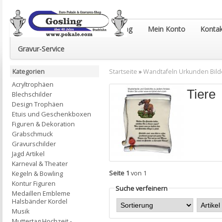
Euro-Pokale & Gravur-Shop Gosling
Mein Konto
Kontak
Gravur-Service
Kategorien
Startseite
»
Wandtafeln Urkunden Bild
Acryltrophäen
Tiere
Blechschilder
Design Trophäen
Etuis und Geschenkboxen
Figuren & Dekoration
Grabschmuck
Gravurschilder
Jagd Artikel
Karneval & Theater
Seite 1
von 1
Kegeln & Bowling
Kontur Figuren
Suche verfeinern
Medaillen Embleme
Halsbänder Kordel
Musik
Muttertag Hochzeit -