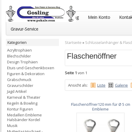
Euro-Pokale & Gravur-Shop Gosling
Mein Konto
Kontak
Gravur-Service
Kategorien
Startseite
»
Schlüsselanhänger & Flas
Acryltrophäen
Flaschenöffner
Blechschilder
Design Trophäen
Etuis und Geschenkboxen
Seite 1
von 1
Figuren & Dekoration
Grabschmuck
Ansicht als:
Liste
Galerie
Gravurschilder
Jagd Artikel
Karneval & Theater
Kegeln & Bowling
Flaschenöffner120 mm für Ø 5 cm
Kontur Figuren
Embleme
Medaillen Embleme
Halsbänder Kordel
Musik
Muttertag Hochzeit -