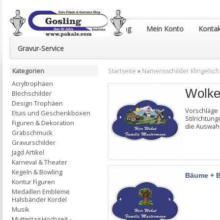
Euro-Pokale & Gravur-Shop Gosling
Mein Konto
Kontak
Gravur-Service
Kategorien
Startseite
»
Namensschilder Klingelsch
Acryltrophäen
Wolke
Blechschilder
Design Trophäen
Vorschläge 
Etuis und Geschenkboxen
Stilrichtung
Figuren & Dekoration
die Auswahl
Grabschmuck
Gravurschilder
Jagd Artikel
Karneval & Theater
Kegeln & Bowling
Bäume + 
Kontur Figuren
Medaillen Embleme
Halsbänder Kordel
Musik
Muttertag Hochzeit -