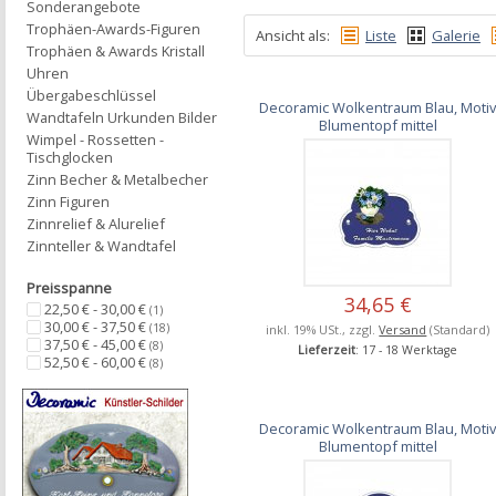
Sonderangebote
Trophäen-Awards-Figuren
Ansicht als:
Liste
Galerie
Trophäen & Awards Kristall
Uhren
Übergabeschlüssel
Decoramic Wolkentraum Blau, Moti
Wandtafeln Urkunden Bilder
Blumentopf mittel
Wimpel - Rossetten -
Tischglocken
Zinn Becher & Metalbecher
Zinn Figuren
Zinnrelief & Alurelief
Zinnteller & Wandtafel
Preisspanne
34,65 €
22,50 € - 30,00 €
(1)
30,00 € - 37,50 €
(18)
inkl. 19% USt., zzgl.
Versand
(Standard)
37,50 € - 45,00 €
(8)
Lieferzeit
: 17 - 18 Werktage
52,50 € - 60,00 €
(8)
Decoramic Wolkentraum Blau, Moti
Blumentopf mittel