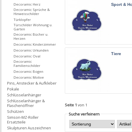
Sport & H
Decoramic Herz
Decoramic Sprüche &
Hinweisschilder
Türklopfer
Türschilder Wohnung u.
Garten
Decoramic Bücher u.
Herzen
Decoramic Kinderzimmer
Decoramic Urkunden
Tiere
Decoramic Oval
Decoramic
Familienschilder
Decoramic Bogen
Decoramic Motive
Pins, Anstecker & Aufkleber
Pokale
Schlüsselanhänger
Schlüsselanhänger &
Seite 1
von 1
Flaschenöffner
Schützen
Suche verfeinern
Simson-MZ-Roller
Ersatzteile
Skulpturen Auszeichnen