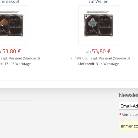
Pferdekopf
auf Wellen
53,80 €
53,80 €
b
ab
, zzgl.
Versand
(Standard)
inkl. 19% USt., zzgl.
Versand
(Standard)
it
: 17 - 18 Werktage
Lieferzeit
: 3 - 4 Werktage
Newslet
*
Abmeldung
immer zz