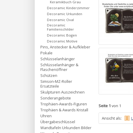
Keramikbuch Grau
Decoramic Kinderzimmer
Decoramic Urkunden
Decoramic Oval
Decoramic
Familienschilder
Decoramic Bogen
Decoramic Motive
Pins, Anstecker & Aufkleber
Pokale
Schlüsselanhänger
Schlüsselanhänger &
Flaschenöffner
Schützen
Simson-MZ-Roller
Ersatzteile
Skulpturen Auszeichnen
Sonderangebote
Trophäen-Awards-Figuren
Seite 1
von 1
Trophäen & Awards Kristall
Uhren
Ansicht als:
L
Übergabeschlüssel
Wandtafeln Urkunden Bilder