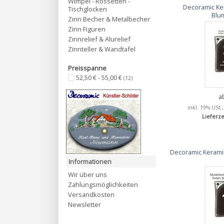
Wimpel - Rossetten -
Decoramic Ke
Tischglocken
Blum
Zinn Becher & Metalbecher
Zinn Figuren
Zinnrelief & Alurelief
Zinnteller & Wandtafel
Preisspanne
52,50 € - 55,00 €
(12)
a
inkl. 19% USt.
Lieferze
Decoramic Keramik
Informationen
Wir über uns
Zahlungsmöglichkeiten
Versandkosten
Newsletter