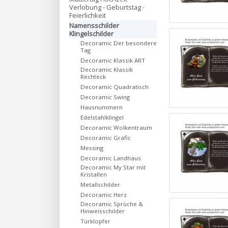
Verlobung - Geburtstag -
Feierlichkeit
Namensschilder
Klingelschilder
Decoramic Der besondere
Tag
Decoramic Klassik ART
Decoramic Klassik
Rechteck
Decoramic Quadratisch
Decoramic Swing
Hausnummern
Edelstahlklingel
Decoramic Wolkentraum
Decoramic Grafic
Messing
Decoramic Landhaus
Decoramic My Star mit
Kristallen
Metallschilder
Decoramic Herz
Decoramic Sprüche &
Hinweisschilder
Türklopfer