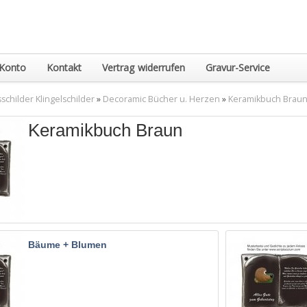
Konto
Kontakt
Vertrag widerrufen
Gravur-Service
childer Klingelschilder
»
Decoramic Bücher u. Herzen
»
Keramikbuch Brau
Keramikbuch Braun
Bäume + Blumen