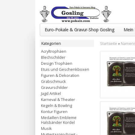
Euro-Pokale & Gravur-Shop Gosling
Mein 
Kategorien
Startseite
»
Namenss
Acryltrophäen
Blechschilder
Design Trophäen
Etuis und Geschenkboxen
Figuren & Dekoration
Grabschmuck
Gravurschilder
Jagd Artikel
Karneval & Theater
Kegeln & Bowling
Kontur Figuren
Medaillen Embleme
Halsbänder Kordel
Musik
Muttertag Hochzeit -