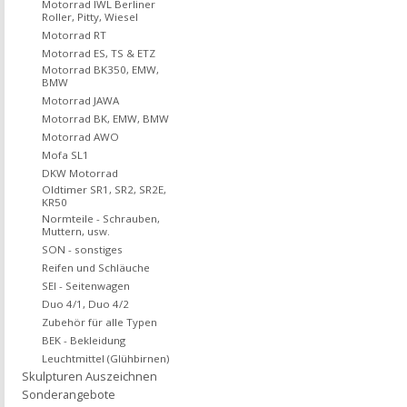
Motorrad IWL Berliner
Roller, Pitty, Wiesel
Motorrad RT
Motorrad ES, TS & ETZ
Motorrad BK350, EMW,
BMW
Motorrad JAWA
Motorrad BK, EMW, BMW
Motorrad AWO
Mofa SL1
DKW Motorrad
Oldtimer SR1, SR2, SR2E,
KR50
Normteile - Schrauben,
Muttern, usw.
SON - sonstiges
Reifen und Schläuche
SEI - Seitenwagen
Duo 4/1, Duo 4/2
Zubehör für alle Typen
BEK - Bekleidung
Leuchtmittel (Glühbirnen)
Skulpturen Auszeichnen
Sonderangebote