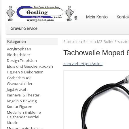
Euro-Pokale & Gravur-Shop Gosling
Mein Konto
Kontak
Gravur-Service
Kategorien
Startseite
»
Simson-MZ-Roller Ersatztei
Acryltrophäen
Tachowelle Moped 
Blechschilder
Design Trophäen
zum vorherigen Artikel
Etuis und Geschenkboxen
Figuren & Dekoration
Grabschmuck
Gravurschilder
Jagd Artikel
Karneval & Theater
Kegeln & Bowling
Kontur Figuren
Medaillen Embleme
Halsbänder Kordel
Musik
Muttertag Hochzeit -