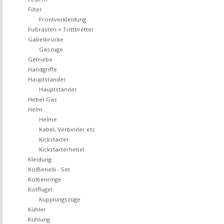
Filter
Frontverkleidung
Fußrasten + Trittbretter
Gabelbrücke
Gaszüge
Getriebe
Handgriffe
Hauptständer
Hauptständer
Hebel-Gas
Helm
Helme
Kabel, Verbinder etc
Kickstarter
Kickstarterhebel
Kleidung
KolBenelli - Set
Kolbenringe
Kotflügel
Kupplungszüge
Kühler
Kühlung