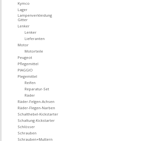
Kymco
Lager
Lampenverkleidung
Gitter
Lenker
Lenker
Lieferanten
Motor
Motorteile
Peugeot
Pflegemittel
PIAGGIO
Plegemittel
Reifen
Reparatur-Set
Räder
Räder-Felgen-Achsen
Räder-Flegen-Narben
Schalthebel-Kickstarter
Schaltung-Kickstarter
Schlösser
Schrauben
Schrauben+Muttern