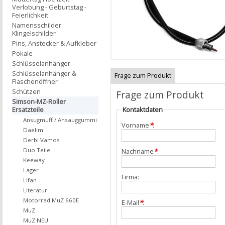
Verlobung - Geburtstag -
Feierlichkeit
Namensschilder
Klingelschilder
Pins, Anstecker & Aufkleber
Pokale
Schlüsselanhänger
Schlüsselanhänger &
Frage zum Produkt
Flaschenöffner
Schützen
Frage zum Produkt
Simson-MZ-Roller
Ersatzteile
Kontaktdaten
Ansugmuff / Ansauggummi
Vorname
*
:
Daelim
Derbi Vamos
Duo Teile
Nachname
*
:
Keeway
Lager
Firma:
Lifan
Literatur
Motorrad MuZ 660E
E-Mail
*
:
MuZ
MuZ NEU