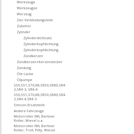
Werkzeuge
Werkzeugee
Werzeug
Zier-Verkleidungsteile
Zubehör
Zylinder
Zylinderdichtsatz
Zylinderkopfdichtung
Zylinderkopfdichtung
Zündkerzen
Zündkerzen+Kerzenstecker
Zündung
Öle Lacke
Ölpumpe
S50,S51,S70,KR,SR50,SR80,SR4-
2,SR4-3, SR4-4
S50,S51,S70,KR,SR50,SR80,SR4-
2,SR4-4,SR4-3
Simson-Ersatzteile
Andere Fahrzeuge
Motorroller IWL Berliner
Roller, Wiesel u.a.
Motorroller IWL Berliner
Roller, Troll, Pitty, Wiesel