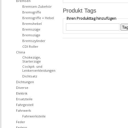
Bremsen
Bremsen-Zubehör
Produkt Tags
Bremsgriffe
Bremsgriffe + Hebel
Ihren Produkttag hinzufügen
Bremshebel
Bremszüge
Bremszüge
Bremszylinder
CDI Roller
China
Chokezüge,
Starterzüge
Cockpit- und
Lenkerverkleidungen
Dichtsatz
Dichtungen
Diverse
Elektrik
Ersatzteile
Fahrgestell
Fahrwerk
Fahrwerksteile
Feder
Federn