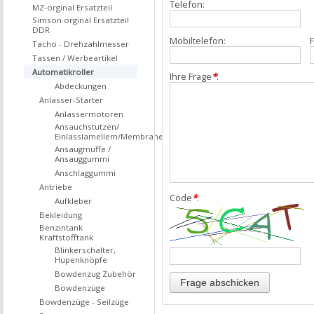
Telefon:
MZ-orginal Ersatzteil
Simson orginal Ersatzteil
DDR
Mobiltelefon:
F
Tacho - Drehzahlmesser
Tassen / Werbeartikel
Automatikroller
Ihre Frage
*
:
Abdeckungen
Anlasser-Starter
Anlassermotoren
Ansauchstutzen/
Einlasslamellem/Membrane
Ansaugmuffe /
Ansauggummi
Anschlaggummi
Antriebe
Code
*
:
Aufkleber
Bekleidung
Benzintank
Kraftstofftank
Blinkerschalter,
Hupenknöpfe
Bowdenzug Zubehör
Bowdenzüge
Bowdenzüge - Seilzüge