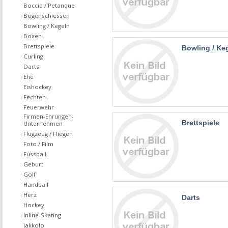
Boccia / Petanque
Bogenschiessen
Bowling / Kegeln
Boxen
Brettspiele
Bowling / Ke
Curling
Darts
Ehe
Eishockey
Fechten
Feuerwehr
Firmen-Ehrungen-
Brettspiele
Unternehmen
Flugzeug / Fliegen
Foto / Film
Fussball
Geburt
Golf
Handball
Herz
Darts
Hockey
Inline-Skating
Jakkolo