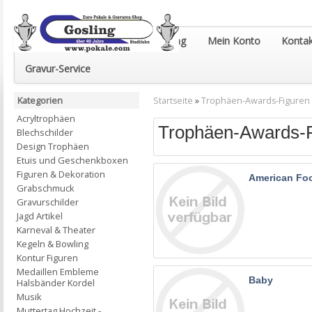
Euro-Pokale & Gravur-Shop Gosling
Mein Konto
Kontak
Gravur-Service
Kategorien
Startseite
»
Trophäen-Awards-Figuren
Acryltrophäen
Trophäen-Awards-F
Blechschilder
Design Trophäen
Etuis und Geschenkboxen
Figuren & Dekoration
American Foo
Grabschmuck
Gravurschilder
Jagd Artikel
Karneval & Theater
Kegeln & Bowling
Kontur Figuren
Medaillen Embleme
Baby
Halsbänder Kordel
Musik
Muttertag Hochzeit -