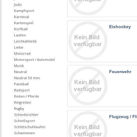
Judo
Kampfsport
Karneval
Kartenspiel
Eishockey
Korfball
Laufen
Leichtathletik
Liebe
Motorrad
Motorsport / Automobil
Musik
Feuerwehr
Neutral
Neutral 50 mm
Paintball
Radsport
Reiten / Pferde
Ringreiten
Rugby
Schiedsrichter
Flugzeug / F
Schießsport
Schlittschuhlaufen
Schwimmen