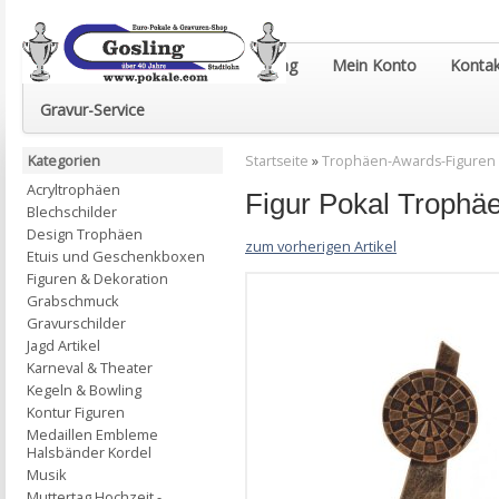
Euro-Pokale & Gravur-Shop Gosling
Mein Konto
Kontak
Gravur-Service
Kategorien
Startseite
»
Trophäen-Awards-Figuren
Acryltrophäen
Figur Pokal Troph
Blechschilder
Design Trophäen
zum vorherigen Artikel
Etuis und Geschenkboxen
Figuren & Dekoration
Grabschmuck
Gravurschilder
Jagd Artikel
Karneval & Theater
Kegeln & Bowling
Kontur Figuren
Medaillen Embleme
Halsbänder Kordel
Musik
Muttertag Hochzeit -