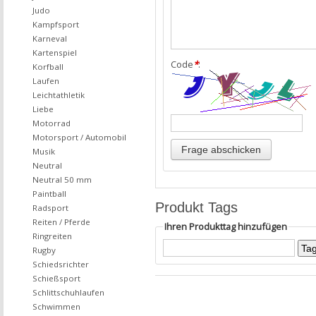
Judo
Kampfsport
Karneval
Kartenspiel
Code
*
:
Korfball
Laufen
Leichtathletik
Liebe
Motorrad
Motorsport / Automobil
Musik
Neutral
Neutral 50 mm
Paintball
Produkt Tags
Radsport
Reiten / Pferde
Ihren Produkttag hinzufügen
Ringreiten
Rugby
Schiedsrichter
Schießsport
Schlittschuhlaufen
Schwimmen