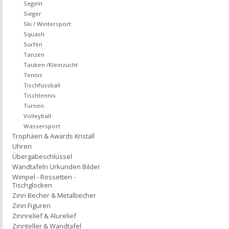
Segeln
Sieger
Ski / Wintersport
Squash
Surfen
Tanzen
Tauben /Kleinzucht
Tennis
Tischfussball
Tischtennis
Turnen
Volleyball
Wassersport
Trophäen & Awards Kristall
Uhren
Übergabeschlüssel
Wandtafeln Urkunden Bilder
Wimpel - Rossetten -
Tischglocken
Zinn Becher & Metalbecher
Zinn Figuren
Zinnrelief & Alurelief
Zinnteller & Wandtafel