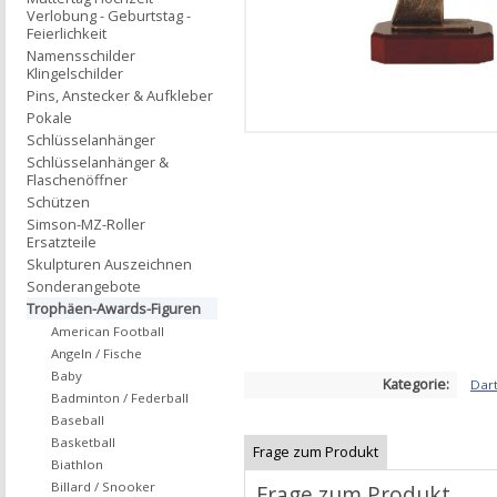
Verlobung - Geburtstag -
Feierlichkeit
Namensschilder
Klingelschilder
Pins, Anstecker & Aufkleber
Pokale
Schlüsselanhänger
Schlüsselanhänger &
Flaschenöffner
Schützen
Simson-MZ-Roller
Ersatzteile
Skulpturen Auszeichnen
Sonderangebote
Trophäen-Awards-Figuren
American Football
Angeln / Fische
Baby
Kategorie:
Dar
Badminton / Federball
Baseball
Basketball
Frage zum Produkt
Biathlon
Billard / Snooker
Frage zum Produkt