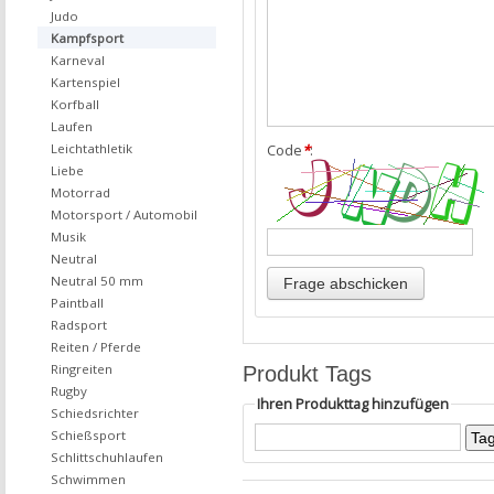
Judo
Kampfsport
Karneval
Kartenspiel
Korfball
Laufen
Leichtathletik
Code
*
:
Liebe
Motorrad
Motorsport / Automobil
Musik
Neutral
Neutral 50 mm
Paintball
Radsport
Reiten / Pferde
Ringreiten
Produkt Tags
Rugby
Ihren Produkttag hinzufügen
Schiedsrichter
Schießsport
Schlittschuhlaufen
Schwimmen