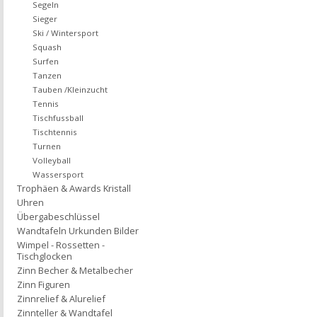
Segeln
Sieger
Ski / Wintersport
Squash
Surfen
Tanzen
Tauben /Kleinzucht
Tennis
Tischfussball
Tischtennis
Turnen
Volleyball
Wassersport
Trophäen & Awards Kristall
Uhren
Übergabeschlüssel
Wandtafeln Urkunden Bilder
Wimpel - Rossetten -
Tischglocken
Zinn Becher & Metalbecher
Zinn Figuren
Zinnrelief & Alurelief
Zinnteller & Wandtafel