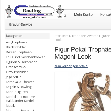
Euro-Pokale & Gravur-Shop Gosling
Mein Konto
Kontak
Gravur-Service
Kategorien
Startseite
»
Trophäen-Awards-Figuren
Look
Acryltrophäen
Blechschilder
Figur Pokal Trophä
Design Trophäen
Magoni-Look
Etuis und Geschenkboxen
Figuren & Dekoration
zum vorherigen Artikel
Grabschmuck
Gravurschilder
Jagd Artikel
Karneval & Theater
Kegeln & Bowling
Kontur Figuren
Medaillen Embleme
Halsbänder Kordel
Musik
Muttertag Hochzeit -