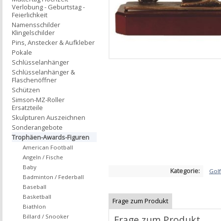
Verlobung - Geburtstag -
Feierlichkeit
Namensschilder
Klingelschilder
Pins, Anstecker & Aufkleber
Pokale
Schlüsselanhänger
Schlüsselanhänger &
Flaschenöffner
Schützen
Simson-MZ-Roller
Ersatzteile
Skulpturen Auszeichnen
Sonderangebote
Trophäen-Awards-Figuren
American Football
Angeln / Fische
Baby
Kategorie:
Golf
Badminton / Federball
Baseball
Basketball
Frage zum Produkt
Biathlon
Billard / Snooker
Frage zum Produkt