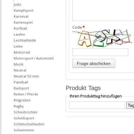
Judo
Kampfsport
Karneval
Kartenspiel
Code
*
:
Korfball
Laufen
Leichtathletik
Liebe
Motorrad
Motorsport / Automobil
Musik
Neutral
Neutral 50 mm
Paintball
Produkt Tags
Radsport
Reiten / Pferde
Ihren Produkttag hinzufügen
Ringreiten
Rugby
Schiedsrichter
Schießsport
Schlittschuhlaufen
Schwimmen