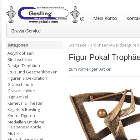
Euro-Pokale & Gravur-Shop Gosling
Mein Konto
Kontak
Gravur-Service
Kategorien
Startseite
»
Trophäen-Awards-Figuren
Acryltrophäen
Figur Pokal Trophäe
Blechschilder
Design Trophäen
zum vorherigen Artikel
Etuis und Geschenkboxen
Figuren & Dekoration
Grabschmuck
Gravurschilder
Jagd Artikel
Karneval & Theater
Kegeln & Bowling
Kontur Figuren
Medaillen Embleme
Halsbänder Kordel
Musik
Muttertag Hochzeit -