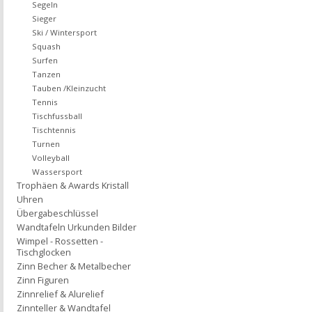
Segeln
Sieger
Ski / Wintersport
Squash
Surfen
Tanzen
Tauben /Kleinzucht
Tennis
Tischfussball
Tischtennis
Turnen
Volleyball
Wassersport
Trophäen & Awards Kristall
Uhren
Übergabeschlüssel
Wandtafeln Urkunden Bilder
Wimpel - Rossetten -
Tischglocken
Zinn Becher & Metalbecher
Zinn Figuren
Zinnrelief & Alurelief
Zinnteller & Wandtafel