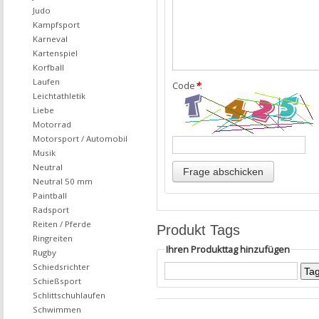
Judo
Kampfsport
Karneval
Kartenspiel
Korfball
Laufen
Code
*
:
Leichtathletik
Liebe
Motorrad
Motorsport / Automobil
Musik
Neutral
Neutral 50 mm
Paintball
Radsport
Reiten / Pferde
Produkt Tags
Ringreiten
Ihren Produkttag hinzufügen
Rugby
Schiedsrichter
Schießsport
Schlittschuhlaufen
Schwimmen