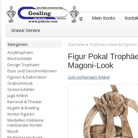
Euro-Pokale & Gravur-Shop Gosling
Mein Konto
Kontak
Gravur-Service
Kategorien
Startseite
»
Trophäen-Awards-Figuren
Acryltrophäen
Figur Pokal Trophä
Blechschilder
Magoni-Look
Design Trophäen
Etuis und Geschenkboxen
zum vorherigen Artikel
Figuren & Dekoration
Grabschmuck
Gravurschilder
Jagd Artikel
Karneval & Theater
Kegeln & Bowling
Kontur Figuren
Medaillen Embleme
Halsbänder Kordel
Musik
Muttertag Hochzeit -