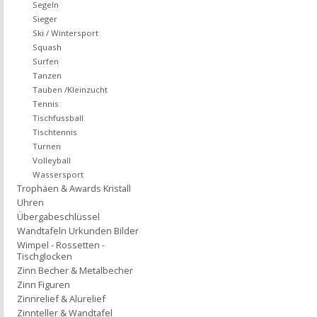
Segeln
Sieger
Ski / Wintersport
Squash
Surfen
Tanzen
Tauben /Kleinzucht
Tennis
Tischfussball
Tischtennis
Turnen
Volleyball
Wassersport
Trophäen & Awards Kristall
Uhren
Übergabeschlüssel
Wandtafeln Urkunden Bilder
Wimpel - Rossetten -
Tischglocken
Zinn Becher & Metalbecher
Zinn Figuren
Zinnrelief & Alurelief
Zinnteller & Wandtafel