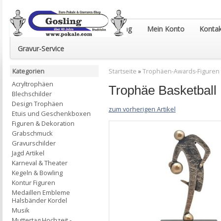
Euro-Pokale & Gravur-Shop Gosling
Mein Konto
Kontak
Gravur-Service
Kategorien
Startseite
»
Trophäen-Awards-Figuren
Acryltrophäen
Trophäe Basketbal
Blechschilder
Design Trophäen
zum vorherigen Artikel
Etuis und Geschenkboxen
Figuren & Dekoration
Grabschmuck
Gravurschilder
Jagd Artikel
Karneval & Theater
Kegeln & Bowling
Kontur Figuren
Medaillen Embleme
Halsbänder Kordel
Musik
Muttertag Hochzeit -