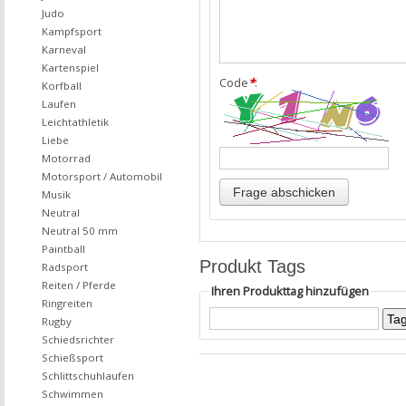
Judo
Kampfsport
Karneval
Kartenspiel
Code
*
:
Korfball
Laufen
Leichtathletik
Liebe
Motorrad
Motorsport / Automobil
Musik
Neutral
Neutral 50 mm
Paintball
Produkt Tags
Radsport
Reiten / Pferde
Ihren Produkttag hinzufügen
Ringreiten
Rugby
Schiedsrichter
Schießsport
Schlittschuhlaufen
Schwimmen