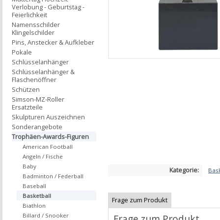
Verlobung - Geburtstag -
Feierlichkeit
Namensschilder
Klingelschilder
Pins, Anstecker & Aufkleber
Pokale
Schlüsselanhänger
Schlüsselanhänger &
Flaschenöffner
Schützen
Simson-MZ-Roller
Ersatzteile
Skulpturen Auszeichnen
Sonderangebote
Trophäen-Awards-Figuren
American Football
Angeln / Fische
Baby
Kategorie:
Bask
Badminton / Federball
Baseball
Basketball
Frage zum Produkt
Biathlon
Billard / Snooker
Frage zum Produkt