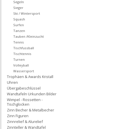
Segeln
Sieger
Ski / Wintersport
Squash
Surfen
Tanzen
Tauben /Kleinzucht
Tennis
Tischfussball
Tischtennis
Turnen
Volleyball
Wassersport
Trophäen & Awards Kristall
Uhren
Übergabeschlüssel
Wandtafeln Urkunden Bilder
Wimpel - Rossetten -
Tischglocken
Zinn Becher & Metalbecher
Zinn Figuren
Zinnrelief & Alurelief
Zinnteller & Wandtafel