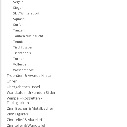
Segeln
Sieger
Ski / Wintersport
Squash
Surfen
Tanzen
Tauben /Kleinzucht
Tennis
Tischfussball
Tischtennis
Turnen
Volleyball
Wassersport
Trophäen & Awards Kristall
Uhren
Übergabeschlüssel
Wandtafeln Urkunden Bilder
Wimpel - Rossetten -
Tischglocken
Zinn Becher & Metalbecher
Zinn Figuren
Zinnrelief & Alurelief
Zinnteller & Wandtafel