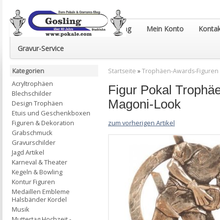
Euro-Pokale & Gravur-Shop Gosling
Mein Konto
Kontak
Gravur-Service
Kategorien
Startseite
»
Trophäen-Awards-Figuren
Acryltrophäen
Figur Pokal Trophä
Blechschilder
Magoni-Look
Design Trophäen
Etuis und Geschenkboxen
zum vorherigen Artikel
Figuren & Dekoration
Grabschmuck
Gravurschilder
Jagd Artikel
Karneval & Theater
Kegeln & Bowling
Kontur Figuren
Medaillen Embleme
Halsbänder Kordel
Musik
Muttertag Hochzeit -