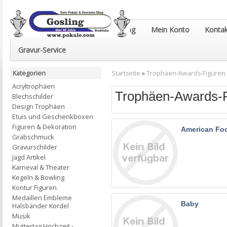
Euro-Pokale & Gravur-Shop Gosling
Mein Konto
Kontak
Gravur-Service
Kategorien
Startseite
»
Trophäen-Awards-Figuren
Acryltrophäen
Trophäen-Awards-F
Blechschilder
Design Trophäen
Etuis und Geschenkboxen
Figuren & Dekoration
American Foo
Grabschmuck
Gravurschilder
Jagd Artikel
Karneval & Theater
Kegeln & Bowling
Kontur Figuren
Medaillen Embleme
Baby
Halsbänder Kordel
Musik
Muttertag Hochzeit -