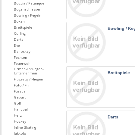
Boccia / Petanque
Bogenschiessen
Bowling / Kegeln
Boxen
Brettspiele
Bowling / Ke
Curling
Darts
Ehe
Eishockey
Fechten
Feuerwehr
Firmen-Ehrungen-
Brettspiele
Unternehmen
Flugzeug / Fliegen
Foto / Film
Fussball
Geburt
Golf
Handball
Herz
Darts
Hockey
Inline-Skating
Jakkolo