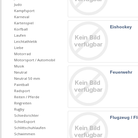
Judo
Kampfsport
Karneval
Kartenspiel
Eishockey
Korfball
Laufen
Leichtathletik
Liebe
Motorrad
Motorsport / Automobil
Musik
Feuerwehr
Neutral
Neutral 50 mm
Paintball
Radsport
Reiten / Pferde
Ringreiten
Rugby
Schiedsrichter
Flugzeug / F
Schießsport
Schlittschuhlaufen
Schwimmen