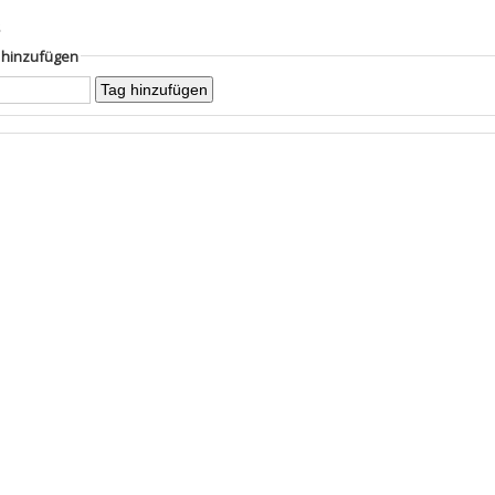
s
g hinzufügen