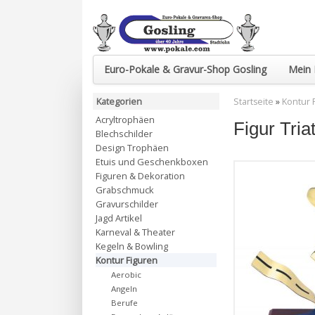
Euro-Pokale & Gravur-Shop Gosling
Mein 
Kategorien
Startseite
»
Kontur 
Acryltrophäen
Figur Tri
Blechschilder
Design Trophäen
Etuis und Geschenkboxen
Figuren & Dekoration
Grabschmuck
Gravurschilder
Jagd Artikel
Karneval & Theater
Kegeln & Bowling
Kontur Figuren
Aerobic
Angeln
Berufe