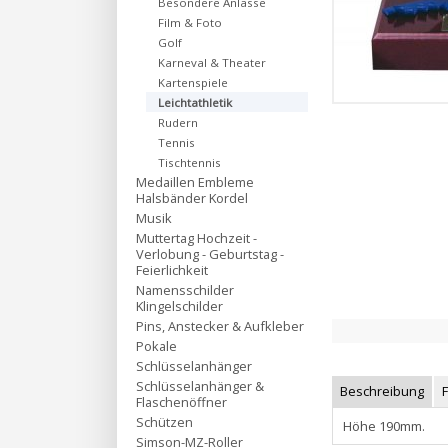
Besondere Anlässe
Film & Foto
Golf
Karneval & Theater
Kartenspiele
Leichtathletik
Rudern
Tennis
Tischtennis
Medaillen Embleme
Halsbänder Kordel
Musik
Muttertag Hochzeit -
Verlobung - Geburtstag -
Feierlichkeit
Namensschilder
Klingelschilder
Pins, Anstecker & Aufkleber
Pokale
Schlüsselanhänger
Schlüsselanhänger &
Beschreibung
Flaschenöffner
Schützen
Höhe 190mm.
Simson-MZ-Roller