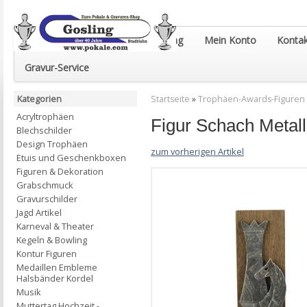
Euro-Pokale & Gravur-Shop Gosling
Mein Konto
Kontak
Gravur-Service
Kategorien
Startseite
»
Trophäen-Awards-Figuren
Acryltrophäen
Figur Schach Metal
Blechschilder
Design Trophäen
zum vorherigen Artikel
Etuis und Geschenkboxen
Figuren & Dekoration
Grabschmuck
Gravurschilder
Jagd Artikel
Karneval & Theater
Kegeln & Bowling
Kontur Figuren
Medaillen Embleme
Halsbänder Kordel
Musik
Muttertag Hochzeit -