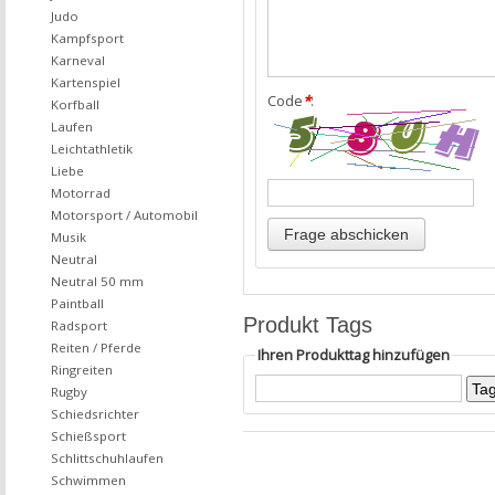
Judo
Kampfsport
Karneval
Kartenspiel
Code
*
:
Korfball
Laufen
Leichtathletik
Liebe
Motorrad
Motorsport / Automobil
Musik
Neutral
Neutral 50 mm
Paintball
Produkt Tags
Radsport
Reiten / Pferde
Ihren Produkttag hinzufügen
Ringreiten
Rugby
Schiedsrichter
Schießsport
Schlittschuhlaufen
Schwimmen