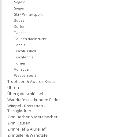
Segeln
Sieger
Ski / Wintersport
Squash
Surfen
Tanzen
Tauben /Kleinzucht
Tennis
Tischfussball
Tischtennis
Turnen
Volleyball
Wassersport
Trophäen & Awards Kristall
Uhren
Übergabeschlüssel
Wandtafeln Urkunden Bilder
Wimpel - Rossetten -
Tischglocken
Zinn Becher & Metalbecher
Zinn Figuren
Zinnrelief & Alurelief
Zinnteller & Wandtafel