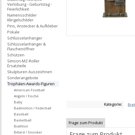
Verlobung - Geburtstag -
Feierlichkeit
Namensschilder
Klingelschilder
Pins, Anstecker & Aufkleber
Pokale
Schlüsselanhänger
Schlüsselanhänger &
Flaschenöffner
Schützen
Simson-MZ-Roller
Ersatzteile
Skulpturen Auszeichnen
Sonderangebote
Trophäen-Awards-Figuren
American Football
Angeln / Fische
Baby
Kategorie:
Bret
Badminton / Federball
Baseball
Basketball
Frage zum Produkt
Biathlon
Billard / Snooker
Frage zum Produkt