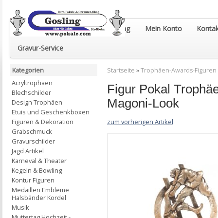
Euro-Pokale & Gravur-Shop Gosling
Mein Konto
Kontak
Gravur-Service
Kategorien
Startseite
»
Trophäen-Awards-Figuren
Acryltrophäen
Figur Pokal Trophä
Blechschilder
Magoni-Look
Design Trophäen
Etuis und Geschenkboxen
zum vorherigen Artikel
Figuren & Dekoration
Grabschmuck
Gravurschilder
Jagd Artikel
Karneval & Theater
Kegeln & Bowling
Kontur Figuren
Medaillen Embleme
Halsbänder Kordel
Musik
Muttertag Hochzeit -