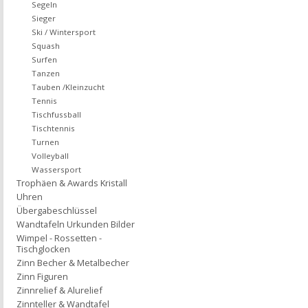
Segeln
Sieger
Ski / Wintersport
Squash
Surfen
Tanzen
Tauben /Kleinzucht
Tennis
Tischfussball
Tischtennis
Turnen
Volleyball
Wassersport
Trophäen & Awards Kristall
Uhren
Übergabeschlüssel
Wandtafeln Urkunden Bilder
Wimpel - Rossetten -
Tischglocken
Zinn Becher & Metalbecher
Zinn Figuren
Zinnrelief & Alurelief
Zinnteller & Wandtafel