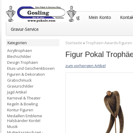
Euro-Pokale & Gravur-Shop Gosling
Mein Konto
Kontak
Gravur-Service
Kategorien
Startseite
»
Trophäen-Awards-Figuren
Acryltrophäen
Figur Pokal Troph
Blechschilder
Design Trophäen
zum vorherigen Artikel
Etuis und Geschenkboxen
Figuren & Dekoration
Grabschmuck
Gravurschilder
Jagd Artikel
Karneval & Theater
Kegeln & Bowling
Kontur Figuren
Medaillen Embleme
Halsbänder Kordel
Musik
Muttertag Hochzeit -