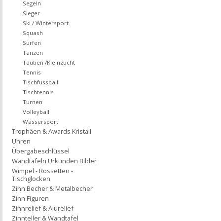
Segeln
Sieger
Ski / Wintersport
Squash
Surfen
Tanzen
Tauben /Kleinzucht
Tennis
Tischfussball
Tischtennis
Turnen
Volleyball
Wassersport
Trophäen & Awards Kristall
Uhren
Übergabeschlüssel
Wandtafeln Urkunden Bilder
Wimpel - Rossetten -
Tischglocken
Zinn Becher & Metalbecher
Zinn Figuren
Zinnrelief & Alurelief
Zinnteller & Wandtafel