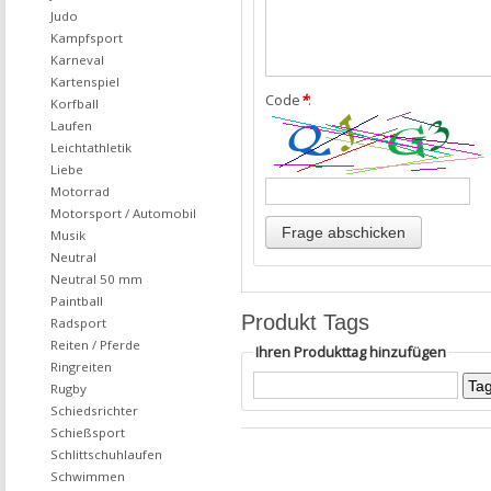
Judo
Kampfsport
Karneval
Kartenspiel
Code
*
:
Korfball
Laufen
Leichtathletik
Liebe
Motorrad
Motorsport / Automobil
Musik
Neutral
Neutral 50 mm
Paintball
Produkt Tags
Radsport
Reiten / Pferde
Ihren Produkttag hinzufügen
Ringreiten
Rugby
Schiedsrichter
Schießsport
Schlittschuhlaufen
Schwimmen