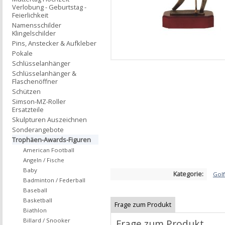
Verlobung - Geburtstag -
Feierlichkeit
Namensschilder
Klingelschilder
Pins, Anstecker & Aufkleber
Pokale
Schlüsselanhänger
Schlüsselanhänger &
Flaschenöffner
Schützen
Simson-MZ-Roller
Ersatzteile
Skulpturen Auszeichnen
Sonderangebote
Trophäen-Awards-Figuren
American Football
Angeln / Fische
Baby
Kategorie:
Golf
Badminton / Federball
Baseball
Basketball
Frage zum Produkt
Biathlon
Billard / Snooker
Frage zum Produkt