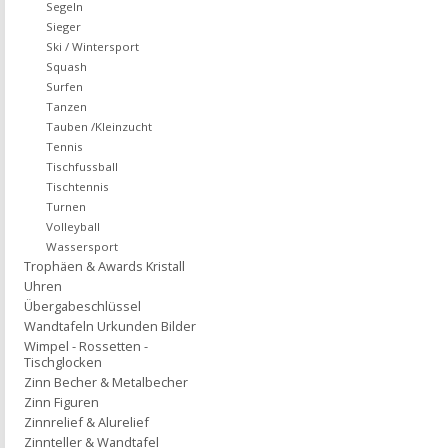
Segeln
Sieger
Ski / Wintersport
Squash
Surfen
Tanzen
Tauben /Kleinzucht
Tennis
Tischfussball
Tischtennis
Turnen
Volleyball
Wassersport
Trophäen & Awards Kristall
Uhren
Übergabeschlüssel
Wandtafeln Urkunden Bilder
Wimpel - Rossetten -
Tischglocken
Zinn Becher & Metalbecher
Zinn Figuren
Zinnrelief & Alurelief
Zinnteller & Wandtafel