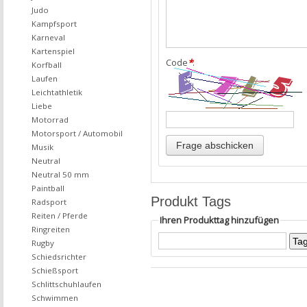
Judo
Kampfsport
Karneval
Kartenspiel
Code
*
:
Korfball
Laufen
Leichtathletik
Liebe
Motorrad
Motorsport / Automobil
Musik
Neutral
Neutral 50 mm
Paintball
Produkt Tags
Radsport
Reiten / Pferde
Ihren Produkttag hinzufügen
Ringreiten
Rugby
Schiedsrichter
Schießsport
Schlittschuhlaufen
Schwimmen