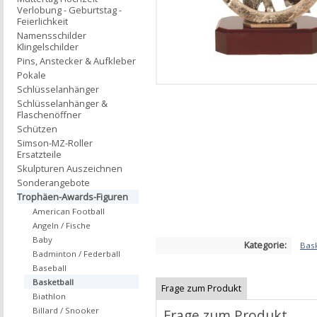
Verlobung - Geburtstag -
Feierlichkeit
Namensschilder
Klingelschilder
Pins, Anstecker & Aufkleber
Pokale
Schlüsselanhänger
Schlüsselanhänger &
Flaschenöffner
Schützen
Simson-MZ-Roller
Ersatzteile
Skulpturen Auszeichnen
Sonderangebote
Trophäen-Awards-Figuren
American Football
Angeln / Fische
Baby
Kategorie:
Bask
Badminton / Federball
Baseball
Basketball
Frage zum Produkt
Biathlon
Billard / Snooker
Frage zum Produkt