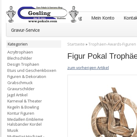
Euro-Pokale & Gravur-Shop Gosling
Mein Konto
Kontak
Gravur-Service
Kategorien
Startseite
»
Trophäen-Awards-Figuren
Acryltrophäen
Figur Pokal Trophä
Blechschilder
Design Trophäen
zum vorherigen Artikel
Etuis und Geschenkboxen
Figuren & Dekoration
Grabschmuck
Gravurschilder
Jagd Artikel
Karneval & Theater
Kegeln & Bowling
Kontur Figuren
Medaillen Embleme
Halsbänder Kordel
Musik
Muttertag Hochzeit -