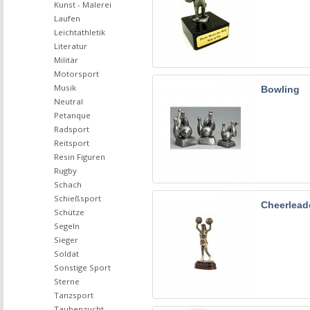
Kunst - Malerei
Laufen
Leichtathletik
Literatur
Militär
Motorsport
Musik
Bowling
Neutral
Petanque
Radsport
Reitsport
Resin Figuren
Rugby
Schach
Schießsport
Cheerlead
Schütze
Segeln
Sieger
Soldat
Sonstige Sport
Sterne
Tanzsport
Taubenzucht