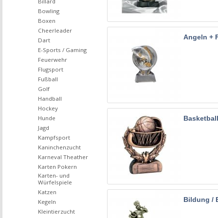
Billard
Bowling
Boxen
Cheerleader
Angeln + 
Dart
E-Sports / Gaming
Feuerwehr
Flugsport
Fußball
Golf
Handball
Hockey
Basketbal
Hunde
Jagd
Kampfsport
Kaninchenzucht
Karneval Theather
Karten Pokern
Karten- und
Würfelspiele
Katzen
Bildung / 
Kegeln
Kleintierzucht