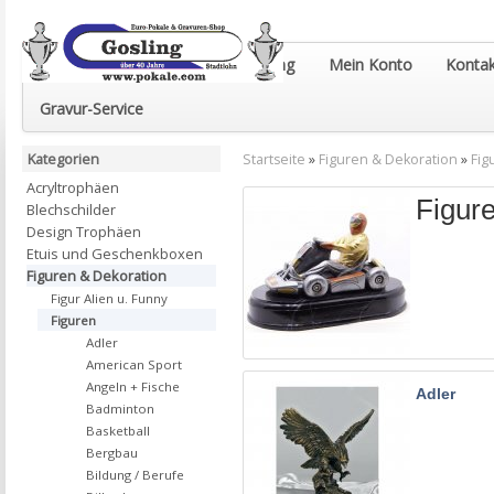
Euro-Pokale & Gravur-Shop Gosling
Mein Konto
Kontak
Gravur-Service
Kategorien
Startseite
»
Figuren & Dekoration
»
Fig
Acryltrophäen
Figur
Blechschilder
Design Trophäen
Etuis und Geschenkboxen
Figuren & Dekoration
Figur Alien u. Funny
Figuren
Adler
American Sport
Angeln + Fische
Adler
Badminton
Basketball
Bergbau
Bildung / Berufe