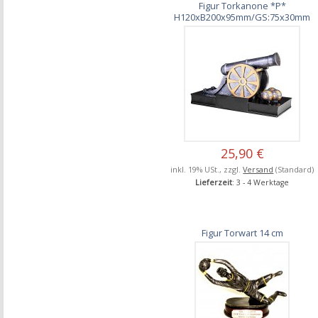
Figur Torkanone *P*
H120xB200x95mm/GS:75x30mm
25,90 €
inkl. 19% USt., zzgl.
Versand
(Standard)
Lieferzeit
: 3 - 4 Werktage
Figur Torwart 14 cm