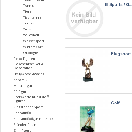
E-Sports / G
Tennis
Tiere
Tischtennis
Turnen
Victor
Volleyball
Wassersport
Wintersport
Ökologie
Flugsport
Flexx-Figuren
Geschenkartikel &
Dekoration
Hollywood Awards
Keramik
Metall Figuren
PF-Figuren
Preiswerte Kunststoff
Figuren
Golf
Ringständer Sport
Schraubfix
Schraubfixfigur mit Sockel
Ständer Resin
Zinn Figuren