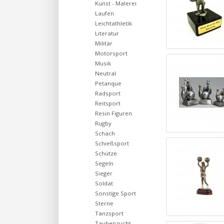
Kunst - Malerei
Laufen
Leichtathletik
Literatur
Militär
Motorsport
Musik
Neutral
Petanque
Radsport
Reitsport
Resin Figuren
Rugby
Schach
Schießsport
Schütze
Segeln
Sieger
Soldat
Sonstige Sport
Sterne
Tanzsport
Taubenzucht