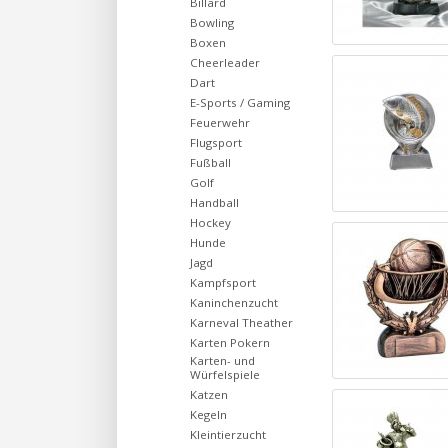
Billard
Bowling
Boxen
Cheerleader
Dart
E-Sports / Gaming
Feuerwehr
Flugsport
Fußball
Golf
Handball
Hockey
Hunde
Jagd
Kampfsport
Kaninchenzucht
Karneval Theather
Karten Pokern
Karten- und
Würfelspiele
Katzen
Kegeln
Kleintierzucht