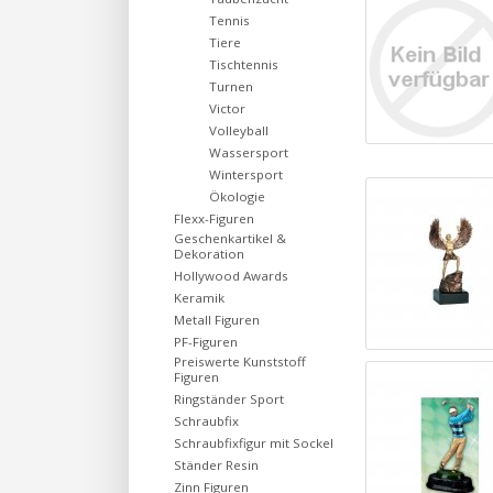
Tennis
Tiere
Tischtennis
Turnen
Victor
Volleyball
Wassersport
Wintersport
Ökologie
Flexx-Figuren
Geschenkartikel &
Dekoration
Hollywood Awards
Keramik
Metall Figuren
PF-Figuren
Preiswerte Kunststoff
Figuren
Ringständer Sport
Schraubfix
Schraubfixfigur mit Sockel
Ständer Resin
Zinn Figuren