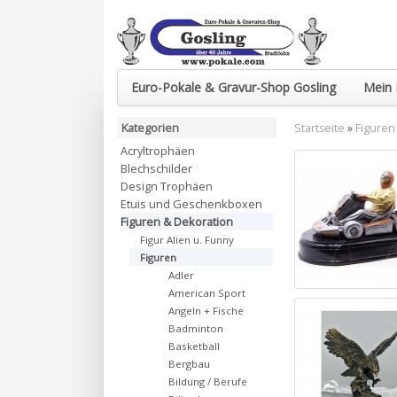
Euro-Pokale & Gravur-Shop Gosling
Mein 
Kategorien
Startseite
»
Figuren
Acryltrophäen
Blechschilder
Design Trophäen
Etuis und Geschenkboxen
Figuren & Dekoration
Figur Alien u. Funny
Figuren
Adler
American Sport
Angeln + Fische
Badminton
Basketball
Bergbau
Bildung / Berufe