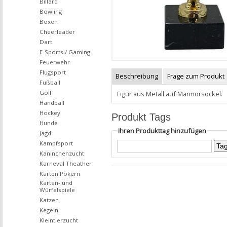
Billard
Bowling
Boxen
Cheerleader
Dart
E-Sports / Gaming
Feuerwehr
Flugsport
Beschreibung
Frage zum Produkt
Fußball
Golf
Figur aus Metall auf Marmorsockel.
Handball
Hockey
Produkt Tags
Hunde
Ihren Produkttag hinzufügen
Jagd
Kampfsport
Kaninchenzucht
Karneval Theather
Karten Pokern
Karten- und
Würfelspiele
Katzen
Kegeln
Kleintierzucht