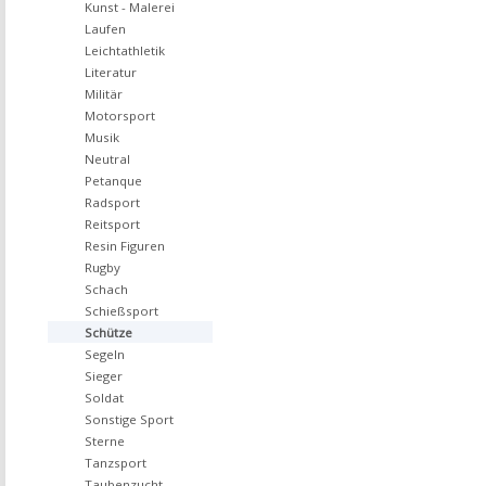
Kunst - Malerei
Laufen
Leichtathletik
Literatur
Militär
Motorsport
Musik
Neutral
Petanque
Radsport
Reitsport
Resin Figuren
Rugby
Schach
Schießsport
Schütze
Segeln
Sieger
Soldat
Sonstige Sport
Sterne
Tanzsport
Taubenzucht