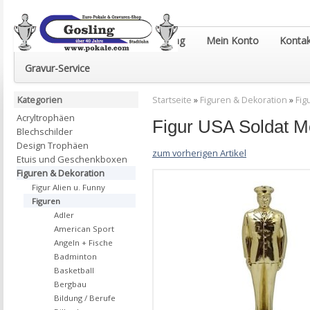
Euro-Pokale & Gravur-Shop Gosling
Mein Konto
Kontak
Gravur-Service
Kategorien
Startseite
»
Figuren & Dekoration
»
Fig
Acryltrophäen
Figur USA Soldat M
Blechschilder
Design Trophäen
zum vorherigen Artikel
Etuis und Geschenkboxen
Figuren & Dekoration
Figur Alien u. Funny
Figuren
Adler
American Sport
Angeln + Fische
Badminton
Basketball
Bergbau
Bildung / Berufe