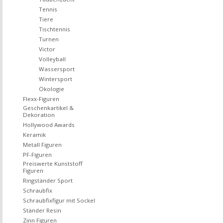
Tennis
Tiere
Tischtennis
Turnen
Victor
Volleyball
Wassersport
Wintersport
Ökologie
Flexx-Figuren
Geschenkartikel &
Dekoration
Hollywood Awards
Keramik
Metall Figuren
PF-Figuren
Preiswerte Kunststoff
Figuren
Ringständer Sport
Schraubfix
Schraubfixfigur mit Sockel
Ständer Resin
Zinn Figuren