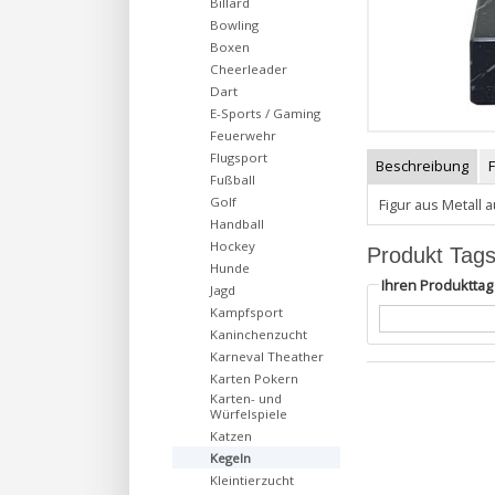
Billard
Bowling
Boxen
Cheerleader
Dart
E-Sports / Gaming
Feuerwehr
Flugsport
Beschreibung
Fußball
Golf
Figur aus Metall 
Handball
Hockey
Produkt Tag
Hunde
Ihren Produktta
Jagd
Kampfsport
Kaninchenzucht
Karneval Theather
Karten Pokern
Karten- und
Würfelspiele
Katzen
Kegeln
Kleintierzucht