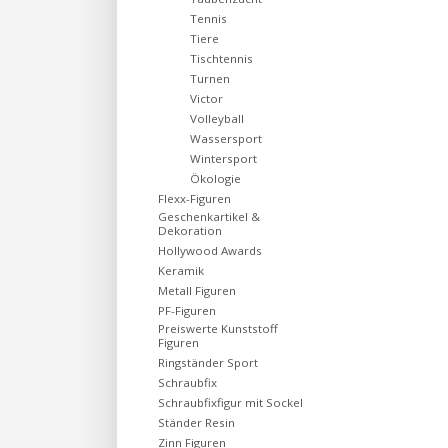
Tennis
Tiere
Tischtennis
Turnen
Victor
Volleyball
Wassersport
Wintersport
Ökologie
Flexx-Figuren
Geschenkartikel &
Dekoration
Hollywood Awards
Keramik
Metall Figuren
PF-Figuren
Preiswerte Kunststoff
Figuren
Ringständer Sport
Schraubfix
Schraubfixfigur mit Sockel
Ständer Resin
Zinn Figuren