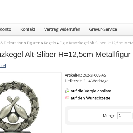
Konto
Kontakt
Vertrag widerrufen
Gravur-Service
 & Dekoration
»
Figuren
»
Kegeln
»
Figur Kranzkegel Alt-Sliber H=12,5cm Metal
zkegel Alt-Sliber H=12,5cm Metallfigur
ikel
ArtikelNr.:
262-3F008-AS
Lieferzeit
: 3 - 4 Werktage
auf die Vergleichsliste
auf den Wunschzettel
Menge: