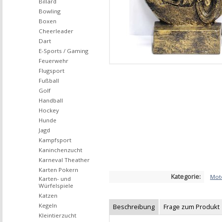
Billard
Bowling
Boxen
Cheerleader
Dart
E-Sports / Gaming
Feuerwehr
Flugsport
Fußball
Golf
Handball
Hockey
Hunde
Jagd
Kampfsport
Kaninchenzucht
Karneval Theather
Karten Pokern
Kategorie:
Mot
Karten- und
Würfelspiele
Katzen
Kegeln
Beschreibung
Frage zum Produkt
Kleintierzucht