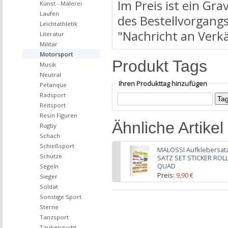
Im Preis ist ein Gr
Kunst - Malerei
Laufen
des Bestellvorgangs
Leichtathletik
"Nachricht an Verk
Literatur
Militär
Motorsport
Produkt Tags
Musik
Neutral
Ihren Produkttag hinzufügen
Petanque
Radsport
Reitsport
Resin Figuren
Ähnliche Artikel
Rugby
Schach
Schießsport
MALOSSI Aufklebersatz
Schütze
SATZ SET STICKER RO
QUAD
Segeln
Preis:
9,90 €
Sieger
inkl. 19% USt., zzgl. Versa
Soldat
Sonstige Sport
Sterne
Tanzsport
Taubenzucht