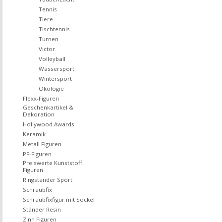
Tennis
Tiere
Tischtennis
Turnen
Victor
Volleyball
Wassersport
Wintersport
Ökologie
Flexx-Figuren
Geschenkartikel &
Dekoration
Hollywood Awards
Keramik
Metall Figuren
PF-Figuren
Preiswerte Kunststoff
Figuren
Ringständer Sport
Schraubfix
Schraubfixfigur mit Sockel
Ständer Resin
Zinn Figuren