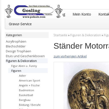
Euro-Pokale & Gravur-Shop Gosling
Mein Konto
Kontak
Gravur-Service
Kategorien
Startseite
»
Figuren & Dekoration
»
Fig
Acryltrophäen
Ständer Motor
Blechschilder
Design Trophäen
Etuis und Geschenkboxen
zum vorherigen Artikel
Figuren & Dekoration
Figur Alien u. Funny
Figuren
Adler
American Sport
Angeln + Fische
Badminton
Basketball
Bergbau
Bildung / Berufe