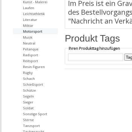
Im Preis ist ein Gr
Kunst - Malerei
Laufen
des Bestellvorgangs
Leichtathletik
"Nachricht an Verk
Literatur
Militär
Motorsport
Produkt Tags
Musik
Neutral
Ihren Produkttag hinzufügen
Petanque
Radsport
Reitsport
Resin Figuren
Rugby
Schach
Schießsport
Schütze
Segeln
Sieger
Soldat
Sonstige Sport
Sterne
Tanzsport
Taubenzucht