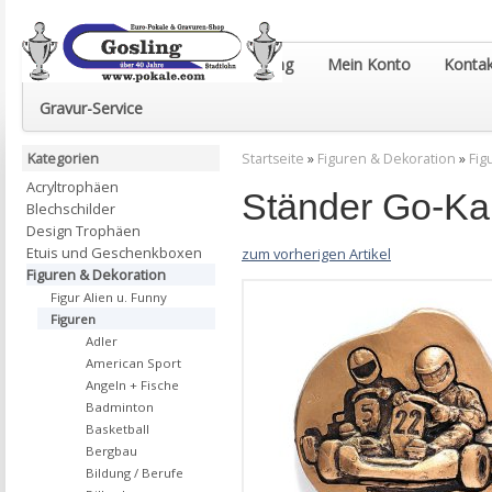
Euro-Pokale & Gravur-Shop Gosling
Mein Konto
Kontak
Gravur-Service
Kategorien
Startseite
»
Figuren & Dekoration
»
Fig
Acryltrophäen
Ständer Go-Ka
Blechschilder
Design Trophäen
Etuis und Geschenkboxen
zum vorherigen Artikel
Figuren & Dekoration
Figur Alien u. Funny
Figuren
Adler
American Sport
Angeln + Fische
Badminton
Basketball
Bergbau
Bildung / Berufe