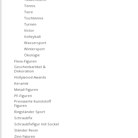
Tennis
Tiere
Tischtennis
Turnen
Victor
Volleyball
Wassersport
Wintersport
Ökologie
Flexx-Figuren
Geschenkartikel &
Dekoration
Hollywood Awards
Keramik
Metall Figuren
PF-Figuren
Preiswerte Kunststoff
Figuren
Ringständer Sport
Schraubfix
Schraubfixfigur mit Sockel
Ständer Resin
Zinn Figuren