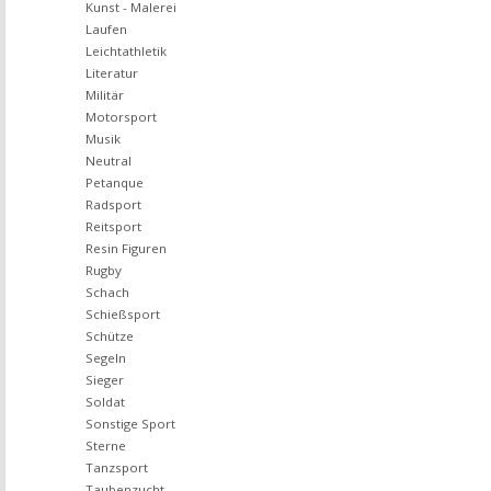
Kunst - Malerei
Laufen
Leichtathletik
Literatur
Militär
Motorsport
Musik
Neutral
Petanque
Radsport
Reitsport
Resin Figuren
Rugby
Schach
Schießsport
Schütze
Segeln
Sieger
Soldat
Sonstige Sport
Sterne
Tanzsport
Taubenzucht