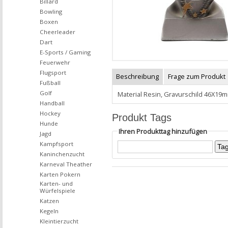
Billard
Bowling
Boxen
Cheerleader
Dart
E-Sports / Gaming
Feuerwehr
Flugsport
Beschreibung
Frage zum Produkt
Fußball
Golf
Material Resin, Gravurschild 46X19
Handball
Hockey
Produkt Tags
Hunde
Ihren Produkttag hinzufügen
Jagd
Kampfsport
Kaninchenzucht
Karneval Theather
Karten Pokern
Karten- und
Würfelspiele
Katzen
Kegeln
Kleintierzucht