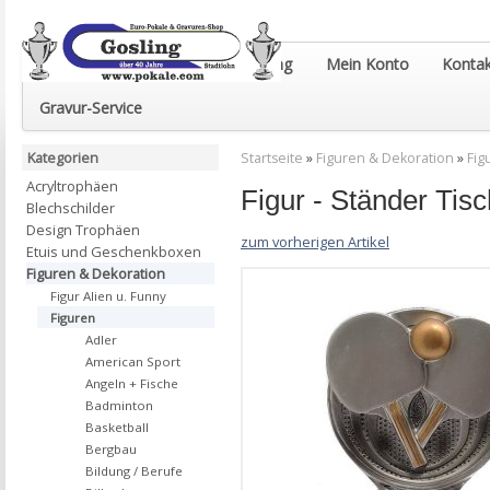
Euro-Pokale & Gravur-Shop Gosling
Mein Konto
Kontak
Gravur-Service
Kategorien
Startseite
»
Figuren & Dekoration
»
Fig
Acryltrophäen
Figur - Ständer Ti
Blechschilder
Design Trophäen
zum vorherigen Artikel
Etuis und Geschenkboxen
Figuren & Dekoration
Figur Alien u. Funny
Figuren
Adler
American Sport
Angeln + Fische
Badminton
Basketball
Bergbau
Bildung / Berufe