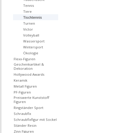
Tennis
Tiere
Tischtennis
Turnen
Victor
Volleyball
Wassersport
Wintersport
Ökologie
Flexx-Figuren
Geschenkartikel &
Dekoration
Hollywood Awards
Keramik
Metall Figuren
PF-Figuren
Preiswerte Kunststoff
Figuren
Ringständer Sport
Schraubfix
Schraubfixfigur mit Sockel
Ständer Resin
Zinn Figuren